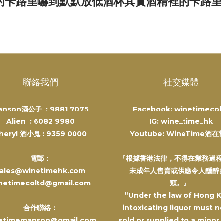
的卡路里嚇到默默放低酒杯其實酒精裡的卡路
聯絡我們
社交媒體
anson酒公子 :
9881 7075
Facebook: winetimecol
Alien :
6082 9980
IG: wine_time_hk
heryl 酒小鬼 :
9359 0000
Youtube: WineTime酒
電郵：
『根據香港法律，不得在業務過
ales@winetimehk.com
未成年人售賣或供應令人醺醉
netimecoltd@gmail.com
類。』
“Under the law of Hong 
合作聯絡：
intoxicating liquor must n
etimemanson@gmail.com
sold or supplied to a minor