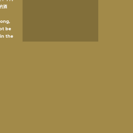
的酒
Kong,
ot be
 in the