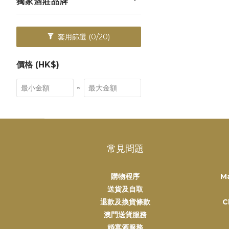
獨家酒莊品牌
套用篩選
(0/20)
價格 (HK$)
~
常見問題
購物程序
M
送貨及自取
退款及換貨條款
C
澳門送貨服務
婚宴酒服務