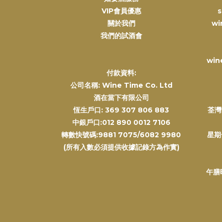
VIP會員優惠
s
關於我們
wi
我們的試酒會
win
付款資料:
公司名稱: Wine Time Co. Ltd
酒在當下有限公司
恆生戶口: 369 307 806 883
荃灣
中銀戶口:012 890 0012 7106
轉數快號碼:9881 7075/6082 9980
星期
(所有入數必須提供收據記錄方為作實)
午膳時