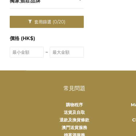
獨家酒莊品牌
套用篩選
(0/20)
價格 (HK$)
~
常見問題
購物程序
M
送貨及自取
退款及換貨條款
C
澳門送貨服務
婚宴酒服務