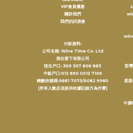
VIP會員優惠
s
關於我們
wi
我們的試酒會
win
付款資料:
公司名稱: Wine Time Co. Ltd
酒在當下有限公司
恆生戶口: 369 307 806 883
荃灣
中銀戶口:012 890 0012 7106
轉數快號碼:9881 7075/6082 9980
星期
(所有入數必須提供收據記錄方為作實)
午膳時