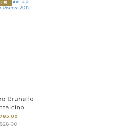
級小農
no Brunello
ntalcino
va 2012
785.00
828.00