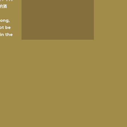
的酒
Kong,
ot be
 in the