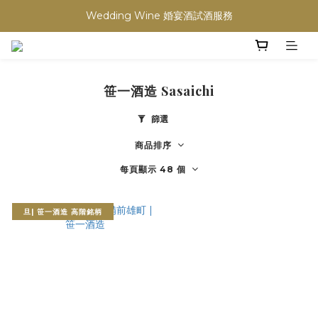
買滿任何酒類 六支 或買滿 $1200 (不限支數) 皆可享免費送貨
Wedding Wine 婚宴酒試酒服務
買滿任何酒類 六支 或買滿 $1200 (不限支數) 皆可享免費送貨
笹一酒造 Sasaichi
篩選
商品排序
每頁顯示 48 個
旦| 笹一酒造 高階銘柄