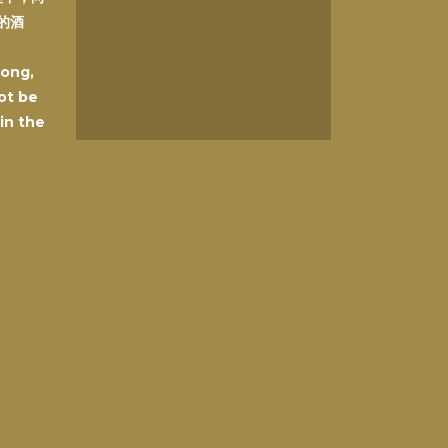
的酒
Kong,
ot be
 in the