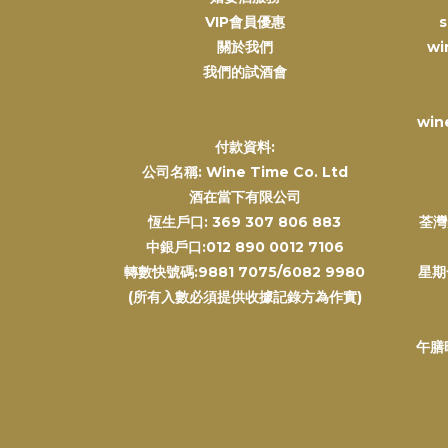
VIP會員優惠
s
關於我們
wi
我們的試酒會
win
付款資料:
公司名稱: Wine Time Co. Ltd
酒在當下有限公司
恆生戶口: 369 307 806 883
荃灣
中銀戶口:012 890 0012 7106
轉數快號碼:9881 7075/6082 9980
星期
(所有入數必須提供收據記錄方為作實)
午膳時