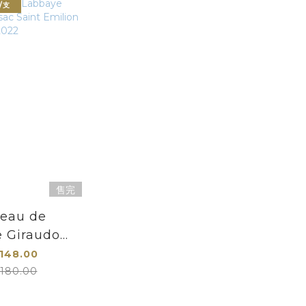
/支
售完
eau de
 Giraudon
c Saint
148.00
on 2022
180.00