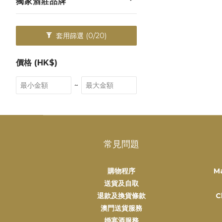
獨家酒莊品牌
套用篩選
(0/20)
價格 (HK$)
~
常見問題
購物程序
M
送貨及自取
退款及換貨條款
C
澳門送貨服務
婚宴酒服務