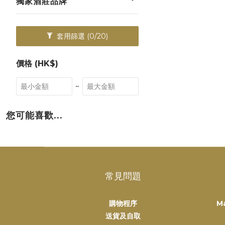
獨家酒莊品牌
套用篩選
(0/20)
價格 (HK$)
~
您可能喜歡...
常見問題
購物程序
M
送貨及自取