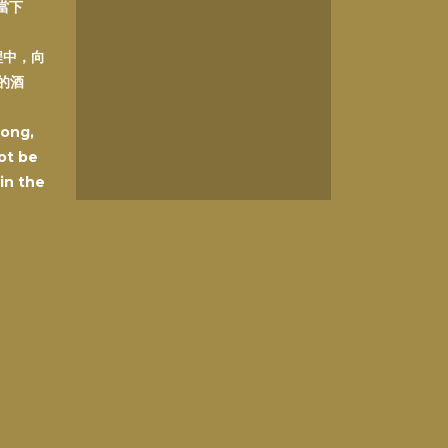
在當下
程中，向
的酒
Kong,
ot be
 in the