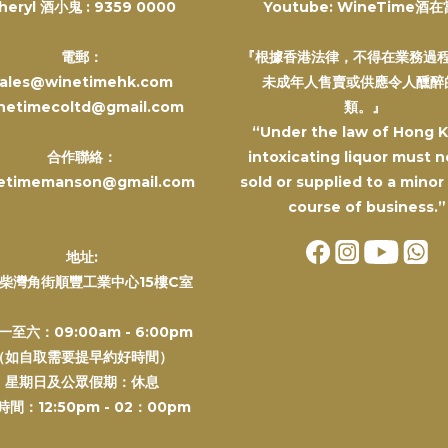
heryl 酒小鬼 :
9359 0000
Youtube: WineTime酒
電郵：
『根據香港法律，不得在業務過
ales@winetimehk.com
未成年人售賣或供應令人醺醉
netimecoltd@gmail.com
類。』
“Under the law of Hong 
合作聯絡：
intoxicating liquor must n
etimemanson@gmail.com
sold or supplied to a minor
course of business.”
地址:
柴灣角街順豐工業中心15樓C室
一至六：09:00am - 6:00pm
（如自取需要提早約好時間）
星期日及公眾假期：休息
間：12:50pm - 02：00pm