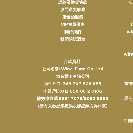
退款及換貨條款
C
澳門送貨服務
婚宴酒服務
VIP會員優惠
s
關於我們
wi
我們的試酒會
win
付款資料:
公司名稱: Wine Time Co. Ltd
酒在當下有限公司
恆生戶口: 369 307 806 883
荃灣
中銀戶口:012 890 0012 7106
轉數快號碼:9881 7075/6082 9980
星期
(所有入數必須提供收據記錄方為作實)
午膳時