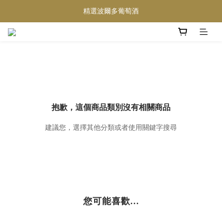
精選波爾多葡萄酒
買滿任何酒類 六支 或買滿 $1200 (不限支數) 皆可享免費送貨
Wedding Wine 婚宴酒試酒服務
買滿任何酒類 六支 或買滿 $1200 (不限支數) 皆可享免費送貨
抱歉，這個商品類別沒有相關商品
建議您，選擇其他分類或者使用關鍵字搜尋
您可能喜歡...