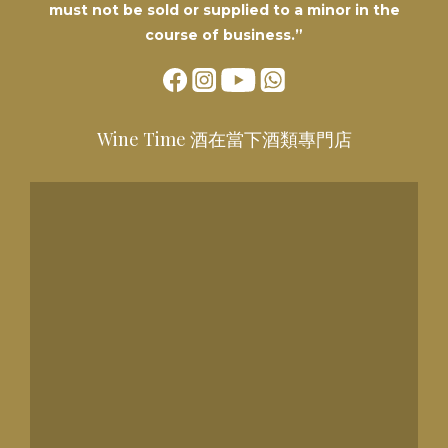
must not be sold or supplied to a minor in the
course of business.”
Wine Time 酒在當下酒類專門店