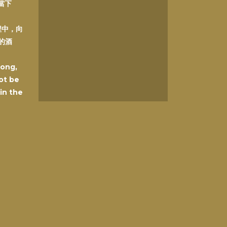
在當下
程中，向
的酒
Kong,
ot be
 in the