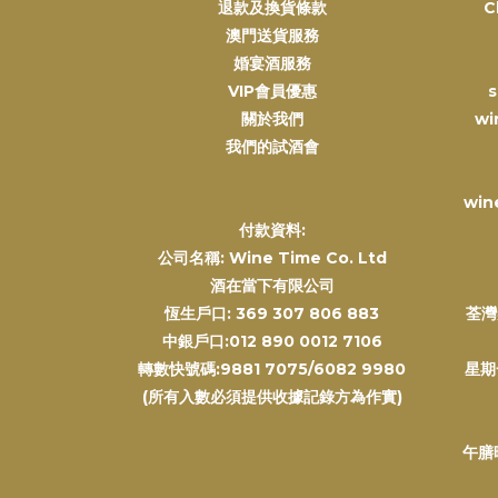
退款及換貨條款
C
澳門送貨服務
婚宴酒服務
VIP會員優惠
s
關於我們
wi
我們的試酒會
win
付款資料:
公司名稱: Wine Time Co. Ltd
酒在當下有限公司
恆生戶口: 369 307 806 883
荃灣
中銀戶口:012 890 0012 7106
轉數快號碼:9881 7075/6082 9980
星期
(所有入數必須提供收據記錄方為作實)
午膳時