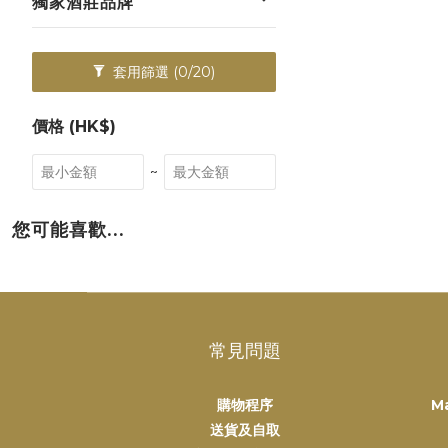
獨家酒莊品牌
套用篩選
(0/20)
價格 (HK$)
~
您可能喜歡...
常見問題
購物程序
M
送貨及自取