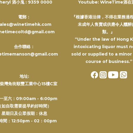
heryl 酒小鬼 :
9359 0000
Youtube: WineTime酒
電郵：
『根據香港法律，不得在業務過
ales@winetimehk.com
未成年人售賣或供應令人醺醉
netimecoltd@gmail.com
類。』
“Under the law of Hong 
合作聯絡：
intoxicating liquor must n
etimemanson@gmail.com
sold or supplied to a minor
course of business.”
地址:
柴灣角街順豐工業中心15樓C室
一至六：09:00am - 6:00pm
（如自取需要提早約好時間）
星期日及公眾假期：休息
間：12:50pm - 02：00pm