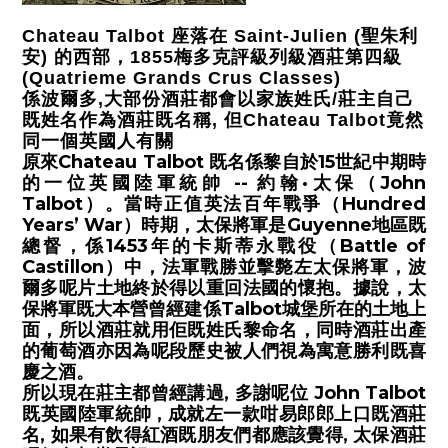
Chateau Talbot 座落在 Saint-Julien (聖朱利
安) 的西部，1855梅多克評級列級酒莊第四級
(Quatrieme Grands Crus Classes)
係波爾多,大部份酒莊都會以家族姓氏/莊主自己
既姓名作為酒莊既名稱, 但Chateau Talbot竟然
同一個英國人有關
原來Chateau Talbot 既名係黎自於15世紀中期時
的一位英國陸軍統帥 -- 約翰·太保（John
Talbot）。當時正值英法百年戰爭（Hundred
Years’ War）時期，太保將軍是Guyenne地區既
總督，係1453年的卡斯蒂永戰役（Battle of
Castillon）中，法軍戰勝並擊斃左太保將軍，波
爾多呢片土地終於得以重回法國的懷抱。據說，太
保將軍既大本營曾經建係Talbot城堡所在的土地上
面，所以酒莊就用佢既姓氏黎命名，同時酒莊出產
的葡萄酒亦因為呢段歷史被人們視為寓意勝利既喜
慶之酒。
所以現在莊主都曾經講過, 多謝呢位 John Talbot
既
英國陸軍統帥 , 成就左一款咁易郎郎上口既酒莊
名, 如果有飲得紅酒既朋友們都應該覺得, 太保酒莊