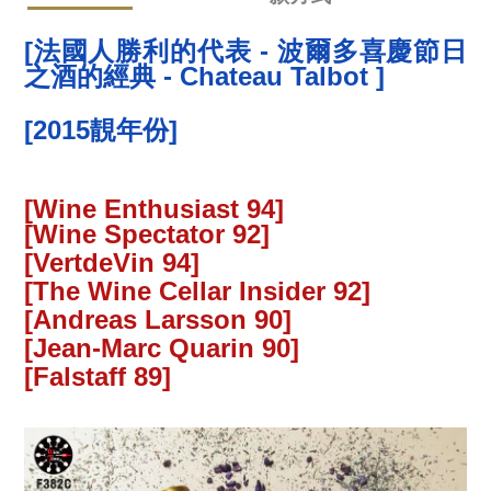
[法國人勝利的代表 - 波爾多喜慶節日
之酒的經典 - Chateau Talbot
]
[2015靚年份
]
[
Wine Enthusiast 94]
[
Wine Spectator 92]
[
VertdeVin 94]
[
The Wine Cellar Insider 92]
[
Andreas Larsson 90]
[
Jean-Marc Quarin 90]
[
Falstaff 89]