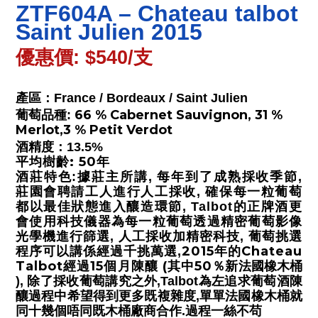
ZTF604A –
Chateau talbot
Saint Julien 2015
優惠價: $540/支
產區：France / Bordeaux /
Saint Julien
66 % Cabernet Sauvignon, 31 %
葡萄品種
:
Merlot,3 % Petit Verdot
酒精度：
13.5%
: 50
平均樹齡
年
酒莊特色
:據莊主所講, 每年到了成熟採收季節,
莊園會聘請工人進行人工採收, 確保每一粒葡萄
都以最佳狀態進入釀造環節, Talbot的正牌酒更
會使用科技儀器
為每一粒葡萄透過精密葡萄影像
光學機進行篩選, 人工採收加精密科技, 葡萄挑選
2015年的Chateau
程序可以講係經過千挑萬選,
Talbot經過15個月陳釀 (其中50
％新法國橡木桶
), 除了採收葡萄講究之外,Talbot為左追求葡萄酒陳
釀過程中希望得到更多既複雜度,單單法國橡木桶
就
同十幾個唔同既木桶廠商合作.過程一絲不苟