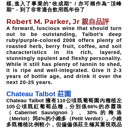
樣,進入了事業的"收成期" / 亦可稱作為"頂峰
期" - 到了非常適合飲用既年份了
Robert M. Parker, Jr 親自品評
A forward, luscious wine that should turn
out to be outstanding, Talbot’s deep
ruby/purple-colored 2008 offers plenty of
roasted herb, berry fruit, coffee, and soil
characteristics in its rich, layered,
stunningly opulent and fleshy personality.
While it still has plenty of tannin to shed,
it is ripe and well-integrated. Give it 2-3
years of bottle age, and drink it over the
next 20-25 years.
Chateau Talbot 莊園
Chateau Talbot 擁有110公頃既葡萄園內種植左
105公頃既紅葡萄品種，分別係66%的赤霞珠
（Cabernet Sauvignon）、30%的梅洛
（Merlot）同4%的小維多（Petit Verdot）。小維
多既種植比例較小，但偏偏係莊主極其重視既品