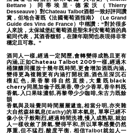
Bettane）同蒂埃里·德索沃（Thierry
Desseauve）對Chateau Talbot酒都一致好評同讚
賞，佢地合著既《法國葡萄酒指南》（Le Grand
Guide des Vins de France）中稱讚：“對於很多
人來說，太保城堡紅葡萄酒是聖朱利安葡萄酒的典
範同代表，其酒香馥郁，在陳年期間也表現得非常
穩定且可靠。”
酒同人一樣,經過一定閱歷,會轉變得成熟且更有
內涵,正如Chateau Talbot 2009一樣,經過木
桶陳釀同擺放十幾年既時間,更會增加酒既內涵,
變得更為複雜更有內涵
打開枝酒,酒色呈深沉石
榴紅色,果香黎得自然直接,大量既black
cherry同黑加倫子既果香,帶少少香草,香辛料既
香氣.入口果味濃郁,再黎帶少少咖啡,朱古力既餘
韻
香氣與及味覺同時間層層遞進,相當分明,亦夾雜
大自然森林氣息(Eathy)的草本氣息, 單寧已經不
像小伙子般剛烈,經過時間洗禮,慢入成熟期,就如
人一樣收斂了脾氣.
變得平和,所以單寧感覺仍然
厚重,但不猛烈.酸度平衡. 相信Talbot就如人一