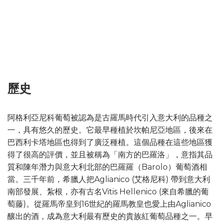
歷史
阿格利亞尼科葡萄被認為是古羅馬時代引入意大利的品種之
一，具有悠久的歷史。它最早種植於坎帕尼亞地區，後來在
巴西利卡塔地區也得到了廣泛種植。這個品種在這些地區獲
得了很高的評價，並且被稱為「南方的巴羅洛」，意指其品
質和陳年潛力與意大利北部的巴羅羅（Barolo）葡萄酒相
當。三千年前，希臘人把Aglianico (艾格尼科) 帶到意大利
南部發展、紮根，亦有古名Vitis Hellenico (來自希臘的葡
萄藤)。從羅馬帝皇到16世紀的羅馬教皇也愛上由Aglianico
釀出的酒，成為意大利最有歷史的貴族紅葡萄品種之一。早