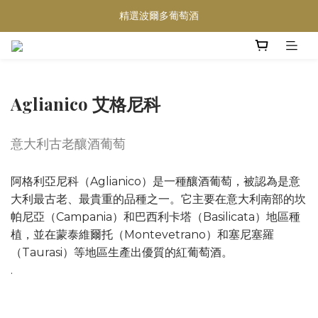
精選波爾多葡萄酒
買滿任何酒類 六支 或買滿 $1200 (不限支數) 皆可享免費送貨
Wedding Wine 婚宴酒試酒服務
買滿任何酒類 六支 或買滿 $1200 (不限支數) 皆可享免費送貨
Aglianico 艾格尼科
意大利古老釀酒葡萄
阿格利亞尼科（Aglianico）是一種釀酒葡萄，被認為是意
大利最古老、最貴重的品種之一。它主要在意大利南部的坎
帕尼亞（Campania）和巴西利卡塔（Basilicata）地區種
植，並在蒙泰維爾托（Montevetrano）和塞尼塞羅
（Taurasi）等地區生產出優質的紅葡萄酒。
.