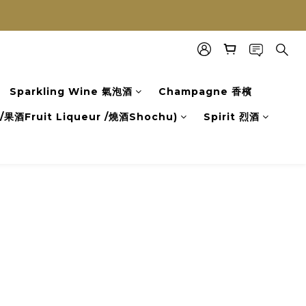
Sparkling Wine 氣泡酒
Champagne 香檳
果酒Fruit Liqueur /燒酒Shochu)
Spirit 烈酒