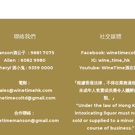
聯絡我們
社交媒體
anson酒公子 :
9881 7075
Facebook: winetimecol
Alien :
6082 9980
IG: wine_time_hk
heryl 酒小鬼 :
9359 0000
Youtube: WineTime酒
電郵：
『根據香港法律，不得在業務過
ales@winetimehk.com
未成年人售賣或供應令人醺醉
netimecoltd@gmail.com
類。』
“Under the law of Hong 
合作聯絡：
intoxicating liquor must n
etimemanson@gmail.com
sold or supplied to a minor
course of business.”