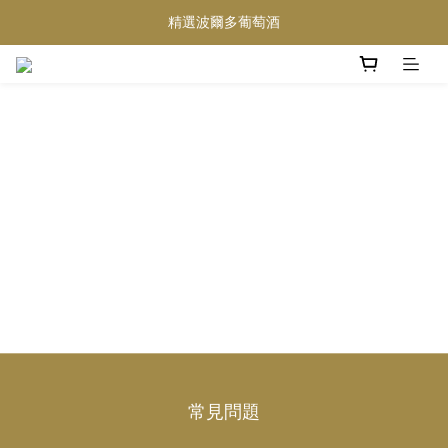
精選波爾多葡萄酒
買滿任何酒類 六支 或買滿 $1200 (不限支數) 皆可享免費送貨
Wedding Wine 婚宴酒試酒服務
買滿任何酒類 六支 或買滿 $1200 (不限支數) 皆可享免費送貨
常見問題