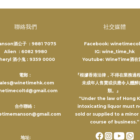
聯絡我們
社交媒體
anson酒公子 :
9881 7075
Facebook: winetimecol
Alien :
6082 9980
IG: wine_time_hk
heryl 酒小鬼 :
9359 0000
Youtube: WineTime酒
電郵：
『根據香港法律，不得在業務過
ales@winetimehk.com
未成年人售賣或供應令人醺醉
netimecoltd@gmail.com
類。』
“Under the law of Hong 
合作聯絡：
intoxicating liquor must n
etimemanson@gmail.com
sold or supplied to a minor
course of business.”
地址: