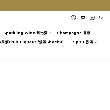
Sparkling Wine 氣泡酒
Champagne 香檳
果酒Fruit Liqueur /燒酒Shochu)
Spirit 烈酒