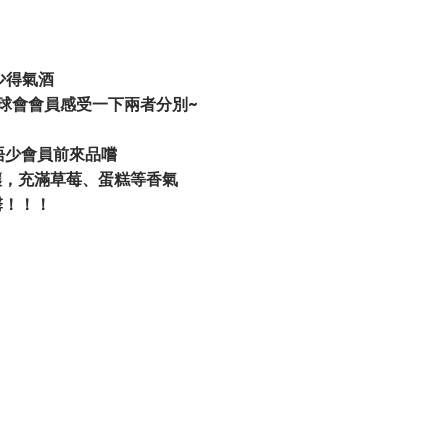
少得氣酒
 俾木球會會員感受一下兩者分別~
吸引唔少會員前來品嚐
酒渣陳釀，充滿草莓、蛋糕等香氣
罄！！！