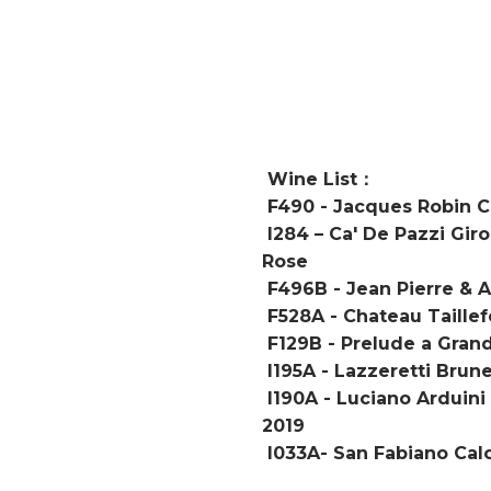
Wine List：
F490 - Jacques Robin 
I284 – Ca' De Pazzi Gir
Rose
F496B - Jean Pierre & A
F528A - Chateau Taille
F129B - Prelude a Gran
I195A - Lazzeretti Brune
I190A - Luciano Arduini
2019
I033A- San Fabiano Calc