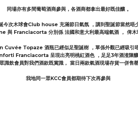
同場亦有多間葡萄酒商參與，各酒商都拿出最好既佳釀 。
誕今次木球會Club house 充滿節日氣氛 ，講到聖誕節當然唔
e 與 Franciacorta 分別係 法國和意大利最高端氣酒 ，
obin Cuvée Topaze 酒瓶已經似足聖誕樹 ，單係外觀已經
Conforti Franciacorta 呈現出亮明桃紅酒色 ，足足3年
眾識飲會員對我們酒款既賞識， 當日兩款氣酒現場存貨一併售
我地同一眾KCC會員都期待下次再參與