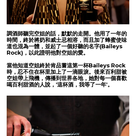
調酒師聽完空姐的話，默默的走開。他用了一年的
時間，終於將奶和威士忌相溶，而且加了蜂蜜使味
道也混為一體，並起了一個好聽的名字
(Baileys
Rock)
，以此證明他對空姐的愛。
當他知道空姐終於肯品嘗這第一杯
Baileys Rock
時，忍不住在杯里加上了一滴眼淚。後來百利甜被
空姐帶上飛機，傳播到世界各地，她對每一個喜歡
喝百利甜酒的人說，
'
這杯酒，我等了一年
'
。