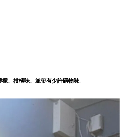
檸檬、柑橘味、並帶有少許礦物味。