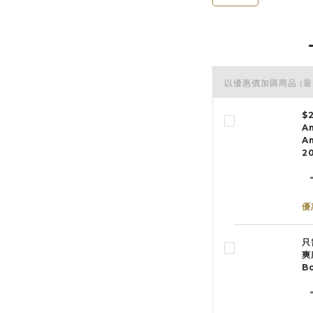
以優惠價加購商品
(最
$
A
Am
2
優
只
爽
B