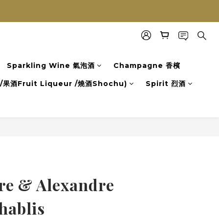
Sparkling Wine 氣泡酒
Champagne 香檳
果酒Fruit Liqueur /燒酒Shochu)
Spirit 烈酒
立即購買
rre & Alexandre
hablis