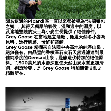
聞名遐邇的Picardi區一直以來都被譽為“法國麵包
之鄉”，其得天獨厚的氣候，溫和適中的濕度，以
及遍地豐饒的沃土為小麥生長提供了絕佳條件。
Grey Goose 在當地建立酒廠，甄選天然冬小麥為
原料，進行研磨、發酵和蒸餾。
Grey Goose 精擷來自法國中央高地的純淨山泉，
絕無僅有。由晶瑩的香檳區石灰石天然過濾達到最
佳純淨度的Gensac山泉，是釀造伏特加的絕佳原
料。而500英尺的水源深度使天然山泉水質更加清
冽、剔透玲瓏，是 Grey Goose 特加馥鬱甘甜之
精髓所在。