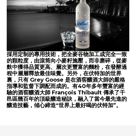
採用定制的專用技術，把全麥谷物加工成完全一致
的顆粒度，由滾筒向小麥籽施壓，而非磨碎，從麥
麩中獲得品質更高、層次更豐富的麵粉，在發酵過
程中層層釋放最佳味覺。另外，在伏特加的世界
裏，只有 Grey Goose 是在酒窖釀酒大師的嚴格
指導和監督下調配而成的。有40年多年豐富的經
驗的酒窖釀酒大師 François Thibault 傳承了干
邑區幾百年的頂級釀造秘訣，融入了當今最先進的
釀造技藝，傾心締造“世界上最好喝的伏特加”。