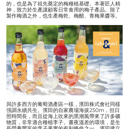
的，也是為了祖先奠定的梅種植基礎。本著匠人精
神，致力於生產讓顧客日常食用的梅子產品。除了
製作梅酒之外，也生產梅乾、梅醋、青梅果醬等。
與許多西方的葡萄酒產區一樣，濱田株式會社同樣
强調永續共生。濱田的自家農場海拔
250m
，但日
照時間長，而且從海上吹來的黑潮風帶來了許多礦
物質，非常適合種植李子。晝夜溫差的環境，是生
長營養豐富的李子果實的有利條件之一。濱田建立