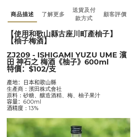
送貨及付
商品描述
了解更多
顧客評價
款方式
【使用和歌山縣古座川町產柚子】
【柚子梅酒】
ZJ209
- ISHIGAMI YUZU UME
濱
田
神石之
梅酒
《柚子》
600ml
特價：
$102/
支
產地：日本和歌山縣
生產商：濱田株式會社
原料：砂糖、釀造酒精、梅、柚子果汁
容量：
600ml
酒精度
：
13%