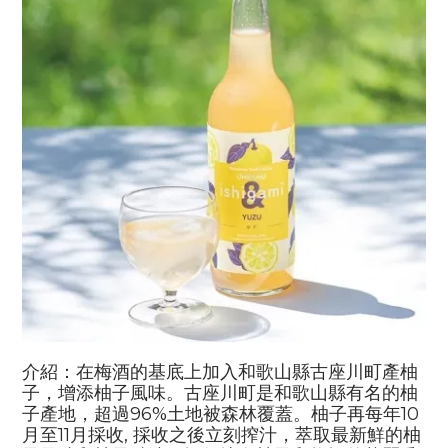
介紹：在梅酒的基底上加入和歌山縣古座川町產柚
子，增添柚子風味。古座川町是和歌山縣有名的柚
子產地，超過
96%
土地被森林覆蓋。柚子再每年
10
月至
11
月採收
,
採收之後立刻搾汁，萃取最新鮮的柚