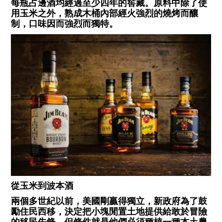
每瓶占邊酒均經過至少四年的窖藏。原料中除了使
用玉米之外，熟成木桶內部經火強烈的燒烤而釀
制，口味因而強烈而獨特。
從玉米到波本酒
兩個多世紀以前，美國剛贏得獨立，新政府為了鼓
勵住民西移，決定把小塊閒置土地提供給敢於冒險
的移民先鋒，但條件就是他們必須種植一種本土農