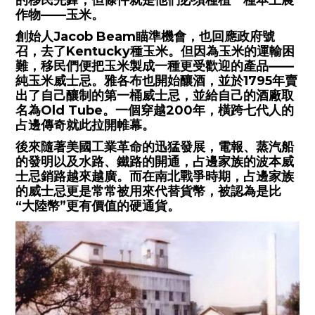
作物——玉米。
創始人Jacob Beam瞄準機會，也回應政府號
召，去了Kentucky種玉米。但因為玉米的運輸困
難，移民們便把玉米製成一種更受歡迎的產品——
純玉米威士忌。雅各布也開始釀酒，並於1795年賣
出了自己釀制的第一桶威士忌，並給自己的酒廠取
名為Old Tube。一個穿越200年，橫跨七代人的
占邊傳奇就此拉開帷幕。
後來隨著美國工業革命的迅猛發展，電報、蒸汽船
的發明以及水路、鐵路的開通，占邊家族的波本威
士忌銷路越來越廣。而在南北戰爭時期，占邊家族
的威士忌更是常常被用來代替貨幣，被認為是比
“大陸幣”更有價值的硬通貨。