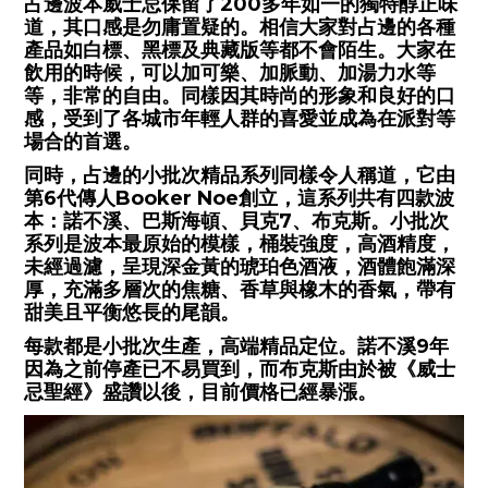
占邊波本威士忌保留了200多年如一的獨特醇正味
道，其口感是勿庸置疑的。相信大家對占邊的各種
產品如白標、黑標及典藏版等都不會陌生。大家在
飲用的時候，可以加可樂、加脈動、加湯力水等
等，非常的自由。同樣因其時尚的形象和良好的口
感，受到了各城市年輕人群的喜愛並成為在派對等
場合的首選。
同時，占邊的小批次精品系列同樣令人稱道，它由
第6代傳人Booker Noe創立，這系列共有四款波
本：諾不溪、巴斯海頓、貝克7、布克斯。小批次
系列是波本最原始的模樣，桶裝強度，高酒精度，
未經過濾，呈現深金黃的琥珀色酒液，酒體飽滿深
厚，充滿多層次的焦糖、香草與橡木的香氣，帶有
甜美且平衡悠長的尾韻。
每款都是小批次生產，高端精品定位。諾不溪9年
因為之前停產已不易買到，而布克斯由於被《威士
忌聖經》盛讚以後，目前價格已經暴漲。