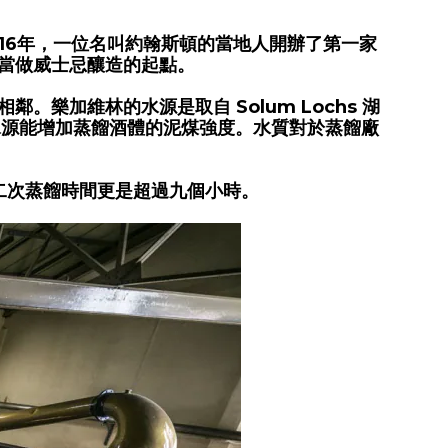
816年，一位名叫約翰斯頓的當地人開辦了第一家
期當做威士忌釀造的起點。
廠相鄰。樂加維林的水源是取自 Solum Lochs 湖
水源能增加蒸餾酒體的泥煤強度。水質對於蒸餾廠
二次蒸餾時間更是超過九個小時。