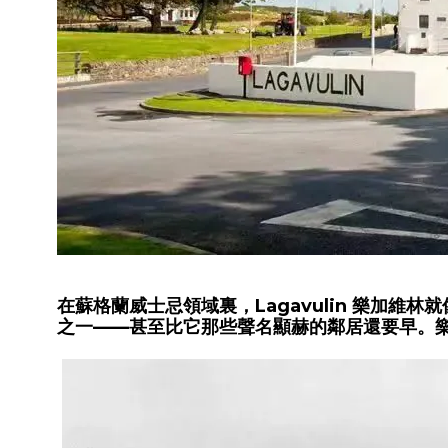
在蘇格蘭威士忌領域裏，Lagavulin 樂加維
之一——甚至比它那些聲名顯赫的鄰居還要早。