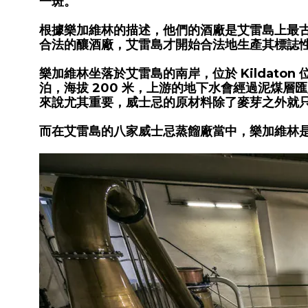
一斑。
根據樂加維林的描述，他們的酒廠是艾雷島上最古
合法的釀酒廠，艾雷島才開始合法地生產其標誌性
樂加維林坐落於艾雷島的南岸，位於 Kildaton 位
泊，海拔 200 米，上游的地下水會經過泥煤
來說尤其重要，威士忌的原材料除了麥芽之外就
而在艾雷島的八家威士忌蒸餾廠當中，樂加維林