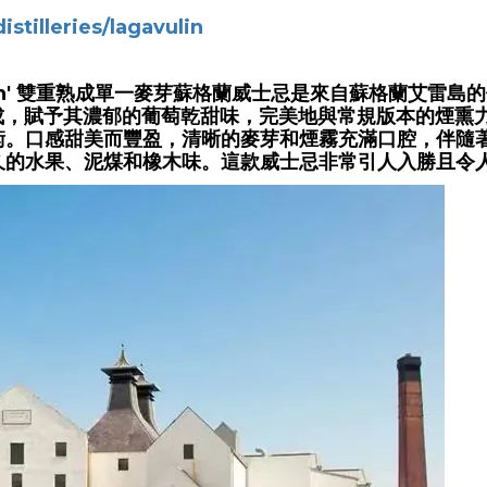
stilleries/lagavulin
llers Edition' 雙重熟成單一麥芽蘇格蘭威士忌是來自
熟成，賦予其濃郁的葡萄乾甜味，完美地與常規版本的煙熏
衡。口感甜美而豐盈，清晰的麥芽和煙霧充滿口腔，伴隨
久的水果、泥煤和橡木味。這款威士忌非常引人入勝且令