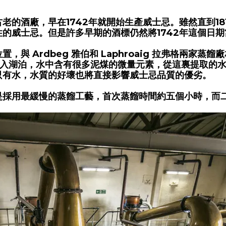
老的酒廠，早在1742年就開始生產威士忌。雖然直到1
的威士忌。但是許多早期的酒標仍然將1742年這個日
置，與 Ardbeg 雅伯和 Laphroaig 拉弗格兩家蒸餾
層匯入湖泊，水中含有很多泥煤的微量元素，從這裏提取的
只有水，水質的好壞也將直接影響威士忌品質的優劣。
是採用最緩慢的蒸餾工藝，首次蒸餾時間約五個小時，而