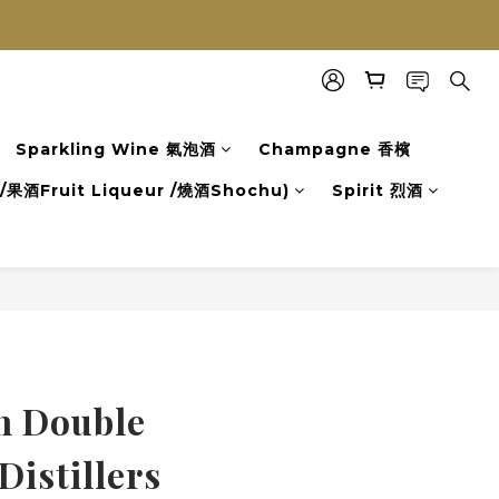
Sparkling Wine 氣泡酒
Champagne 香檳
果酒Fruit Liqueur /燒酒Shochu)
Spirit 烈酒
立即購買
n Double
istillers