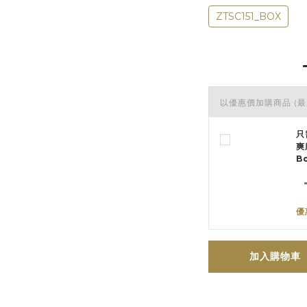
ZTSC151_BOX
以優惠價加購商品
(最
只
爽
B
優
加入購物車