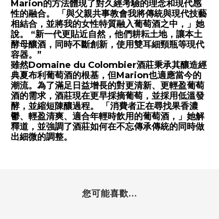
Marion的方法體現了對久經考驗的理念和現代感
性的融合。 「與父親共事教會我將傳統與現代技藝
相結合，並將我的女性特質融入葡萄酒之中，」她
說。 “新一代更貼近自然，他們耕耘土地，讓本土
酵母釀酒，同時不斷創新，使用雙耳細頸瓶等現代
容器。”
雖然Domaine du Colombier酒莊秉承其釀造經
典夏布利葡萄酒的根基，但Marion也適應當今的
潮流。為了滿足日益增長的對更清新、更輕盈葡萄
酒的需求，酒莊現在更早採摘葡萄，並採用低溫發
酵，並縮短陳釀過程。 「消費者正在尋找果香濃
鬱、輕盈清爽、適合年輕時飲用的葡萄酒，」她解
釋道，並強調了酒莊如何在不忘傳承傳統的同時做
出細微的調整。
您可能喜歡...