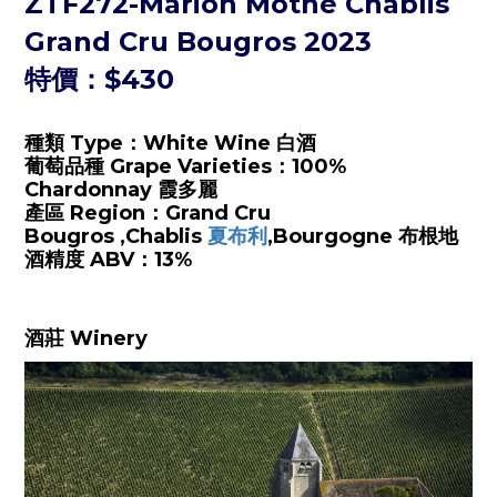
ZTF272-
Marion Mothe Chablis
Grand Cru Bougros 2023
特價：$430
種類 Type：
White Wine 白酒
葡萄品種 Grape Varieties：
100%
Chardonnay 霞多麗
產區 Region：
Grand Cru
Bougros ,Chablis
夏布利
,Bourgogne 布根地
酒精度 ABV：
13%
酒莊 Winery