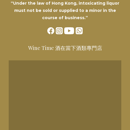
“Under the law of Hong Kong, intoxicating liquor
must not be sold or supplied to a minor in the
course of business.”
Wine Time 酒在當下酒類專門店