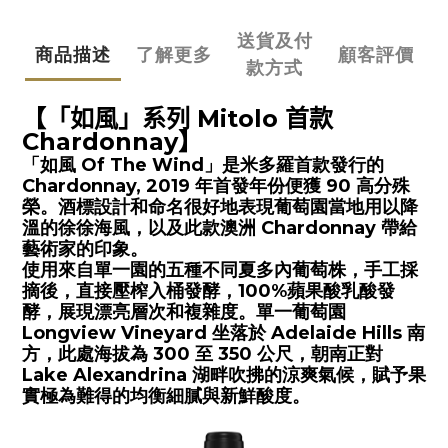
送貨及付
商品描述
了解更多
顧客評價
款方式
【「如風」系列 Mitolo 首款
Chardonnay
】
「如風 Of The Wind」是米多羅首款發行的
Chardonnay, 2019 年首發年份便獲 90 高分殊
榮。酒標設計和命名很好地表現葡萄園當地用以降
溫的徐徐海風，以及此款澳洲
C
hardonnay
帶給
藝術家的印象。
使用來自單一園的五種不同夏多內葡萄株，手工採
摘後，直接壓榨入桶發酵，100%蘋果酸乳酸發
酵，
展現漂亮層次和複雜度。單一葡萄園
Longview Vineyard 坐落於 Adelaide Hills 南
方，此處海拔為 300 至 350 公尺，朝南正對
Lake Alexandrina 湖畔吹拂的涼爽氣候，賦予果
實極為難得的均衡細膩與新鮮酸度。