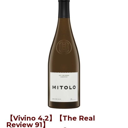
【
Vivino 4.2
】【
The Real
Review 91
】