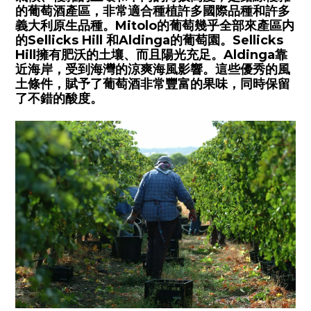
的葡萄酒產區，非常適合種植許多國際品種和許多
義大利原生品種。
Mitolo
的葡萄幾乎全部來產區内
的
Sellicks Hill
和
Aldinga的
葡萄園。
Sellicks
Hill
擁有肥沃的土壤、而且陽光充足。
Aldinga
靠
近海岸，受到海灣的涼爽海風影響。這些優秀的風
土條件，賦予了葡萄酒非常豐富的果味，同時保留
了不錯的酸度。