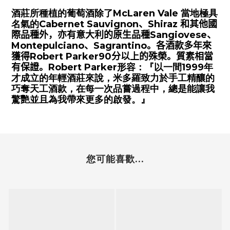
酒莊所種植的葡萄酒除了
McLaren Vale
當地極具
名氣的
C
abernet S
au
vignon
、
Shiraz
和其他國
際品種外，亦有意大利的原生品種
Sangiovese
、
Montepulciano
、
Sagrantino
。各酒款多年來
獲得
Robert Parker90
分以上的殊榮。質素相當
有保證。
Robert Parker
形容：『以一間
1999
年
才成立的年輕酒莊來說，米多羅致力於手工精釀的
巧奪天工酒款，在每一次品嘗過程中，總是能讓我
驚艷並且為我帶來更多的啟發。』
您可能喜歡...