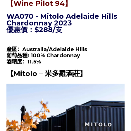
【
Wine Pilot 94
】
WA070 - Mitolo Adelaide Hills
Chardonnay 2023
優惠價：
$288/
支
產區：
Australia/
Adelaide Hills
葡萄品種
: 100%
C
hardonnay
酒精度：
11.5%
【
Mitolo –
米多羅酒莊
】