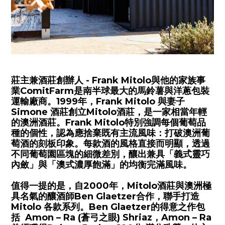
莊主兼酒莊創辦人
- Frank Mitolo
與他的家族事
業
ComitFarm
是南半球最大的馬鈴薯與洋蔥包裝
運輸廠商。
1999
年，
Frank Mitolo
與妻子
Simone
酒莊創立
Mitolo
酒莊，是一家相當年輕
的澳洲酒莊。
Frank Mitolo
特別強調每個葡萄品
種的個性，認為應捨棄既有主流風味：打破澳洲葡
萄酒的刻板印象。每款酒的風格直接而明顯，透過
不同葡萄園區塊的細微差別，釀出兼具「義式靈巧
內斂」與「澳式濃厚飽滿」的均衡完滿風味。
值得一提的是，自
2000
年，
Mitolo
酒莊與澳洲極
具名氣的釀酒師
Ben Glaetzer
合作，聯手打造
Mitolo 各款系列。
Ben Glaetzer的得意之作包
括
Amon – Ra (
蒼弓之眼
) Shriaz，
Amon – Ra