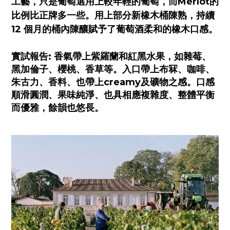
工藝，只是葡萄選用上較年輕的葡萄，而Merlot的
比例比正牌多一些。用上部分新橡木桶陳熟，持續
12 個月的桶內陳釀賦予了葡萄酒柔和的橡木口感。
實試報告:
香氣帶上紫羅蘭和紅黑水果，如雜莓、
黑加倫子、櫻桃、香草等。入口帶上布冧、咖啡、
朱古力、香料、也帶上creamy及礦物之感。口感
順滑圓潤、果味純淨、也具相應複雜度、整體平衡
而優雅，餘韻也悠長。