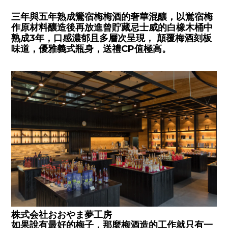
三年與五年熟成鶯宿梅梅酒的奢華混釀，以鴬宿梅
作原材料釀造後再放進曾貯藏忌士威的白橡木桶中
熟成3年，口感濃郁且多層次呈現， 顛覆梅酒刻板
味道，優雅義式瓶身，送禮CP值極高。
株式会社おおやま夢工房
如果說有最好的梅子，那麼梅酒造的工作就只有一