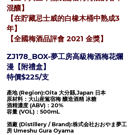
混釀
】
【
在貯藏忌士威的白橡木桶中熟成3
年
】
【
全國梅酒品評會 2021 金獎
】
ZJ178_BOX
-夢工房高級梅酒梅花爛
漫【附禮盒】
特價$225/支
產地 (Region):Oita 大分縣,Japan 日本
原材料：大山産鴬宿梅 釀造酒精 冰糖
酒精濃度 (ABV)：20%
容量 (VOL)：500mL
酒廠 (Distillery / Brand):株式会社おおやま夢工
房 Umeshu Gura Oyama️