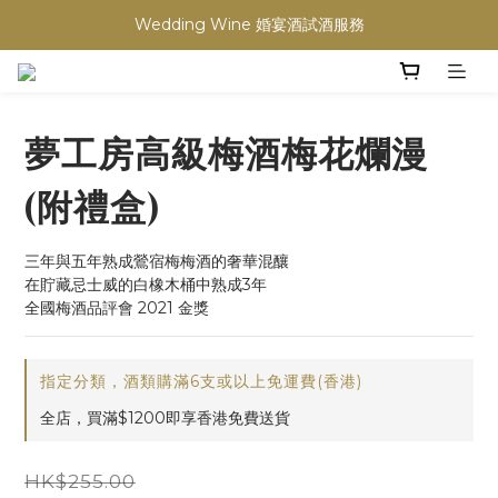
Wedding Wine 婚宴酒試酒服務
買滿任何酒類 六支 或買滿 $1200 (不限支數) 皆可享免費送貨
買滿任何酒類 六支 或買滿 $1200 (不限支數) 皆可享免費送貨
夢工房高級梅酒梅花爛漫
(附禮盒)
三年與五年熟成鶯宿梅梅酒的奢華混釀
在貯藏忌士威的白橡木桶中熟成3年
全國梅酒品評會 2021 金獎
指定分類，酒類購滿6支或以上免運費(香港)
全店，買滿$1200即享香港免費送貨
HK$255.00