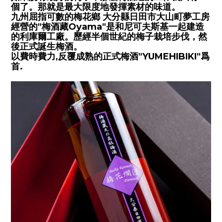
個了。那就是最大限度地發揮素材的味道。
九州屈指可數的梅花鄉 大分縣日田市大山町夢工房
經營的"梅酒藏Oyama"是和尼可夫斯基一起建造
的利庫爾工廠。歷經半個世紀的梅子栽培步伐，然
後正式誕生梅酒。
以費時費力,反覆成熟的正式梅酒"YUMEHIBIKI"爲
首.