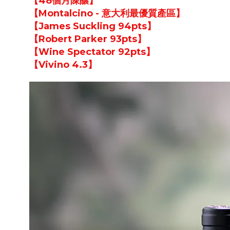
【48個月陳釀】
【Montalcino - 意大利最優質產區】
【James Suckling 94pts】
【Robert Parker 93pts】
【Wine Spectator 92pts】
【Vivino 4.3】