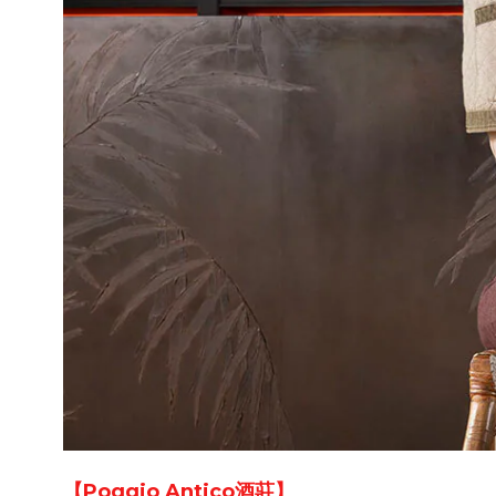
【
Poggio Antico酒莊
】