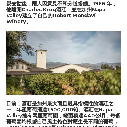
親去世後，兩人因意見不和分道揚鑣。
1966
年，
他離開
Charles Krug
酒莊，並在加州
Napa
Valley
建立了自己的
Robert Mondavi
Winery
。
目前，酒莊是加州最大而且最具指標性的酒莊之
一，年產葡萄酒達
1,500,000
箱。酒莊在
Napa
Valley
擁有兩座葡萄園，總面積達
440
公頃，每個
葡萄園均根據自己風土特色對應生長不同的葡萄，