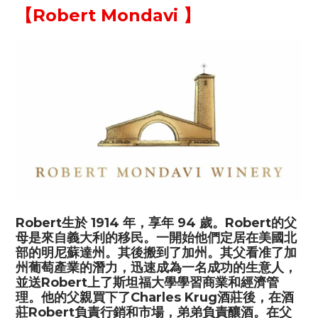
【
Robert Mondavi
】
Robert
生於
1914
年，享年
94
歲。
Robert
的父
母是來自義大利的移民。一開始他們定居在美國北
部的明尼蘇達州。其後搬到了加州。其父看准了加
州葡萄產業的潛力，迅速成為一名成功的生意人，
並送
Robert
上了斯坦福大學學習商業和經濟管
理。他的父親買下了
Charles Krug
酒莊後，在酒
莊
Robert
負責行銷和市場，弟弟負責釀酒。在父