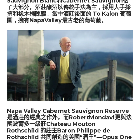
Sauvignon Blanc
和
Cabernet Sauvignon
佔
了大部分。酒莊釀酒以傳統手法為主，採用人手採
摘和橡木桶陳釀。當中酒莊後面的
To Kalon
葡萄
園，擁有
NapaValley
最古老的葡萄藤。
Napa Valley Cabernet Sauvignon Reserve
是酒莊的經典之作外，而
RobertMondavi
更與法
國波爾多一級莊
Chateau Mouton
Rothschild
的莊主
Baron Philippe de
Rothschild
共同創造的美國“酒王”—
Opus One