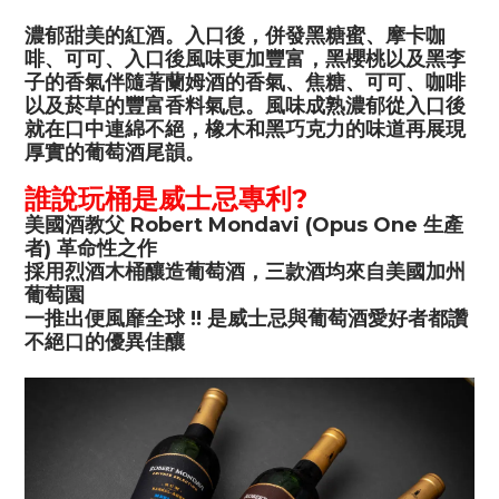
濃郁甜美的紅酒。入口後，併發黑糖蜜、摩卡咖
啡、可可、入口後風味更加豐富，黑櫻桃以及黑李
子的香氣伴隨著蘭姆酒的香氣、焦糖、可可、咖啡
以及菸草的豐富香料氣息。風味成熟濃郁從入口後
就在口中連綿不絕，橡木和黑巧克力的味道再展現
厚實的葡萄酒尾韻。
誰說玩桶是威士忌專利?
美國酒教父 Robert Mondavi (Opus One 生產
者) 革命性之作
採用烈酒木桶釀造葡萄酒，三款酒均來自美國加州
葡萄園
一推出便風靡全球 !! 是威士忌與葡萄酒愛好者都讚
不絕口的優異佳釀