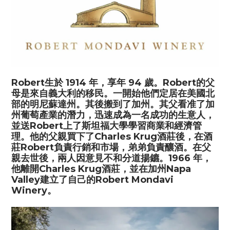
Robert
生於
1914
年，享年
94
歲。
Robert
的父
母是來自義大利的移民。一開始他們定居在美國北
部的明尼蘇達州。其後搬到了加州。其父看准了加
州葡萄產業的潛力，迅速成為一名成功的生意人，
並送
Robert
上了斯坦福大學學習商業和經濟管
理。他的父親買下了
Charles Krug
酒莊後，在酒
莊
Robert
負責行銷和市場，弟弟負責釀酒。在父
親去世後，兩人因意見不和分道揚鑣。
1966
年，
他離開
Charles Krug
酒莊，並在加州
Napa
Valley
建立了自己的
Robert Mondavi
Winery
。