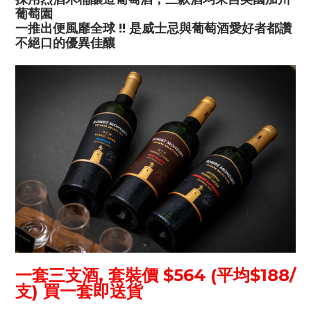
葡萄園
一推出便風靡全球 !! 是威士忌與葡萄酒愛好者都讚
不絕口的優異佳釀
一套三支酒,
套裝價 $564 (平均$188/
支)
買一套即送貨