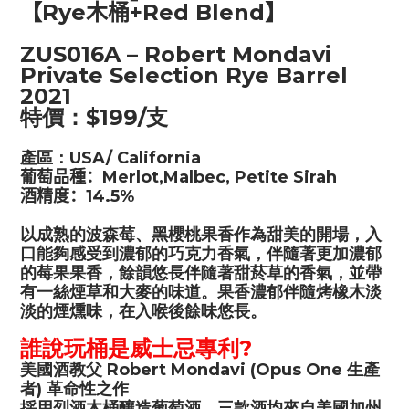
【
Rye
木桶
+Red Blend
】
ZUS016A
– Robert Mondavi
Private Selection Rye Barrel
2021
特價：
$199/
支
產區：
USA/
California
葡萄品種：
Merlot,Malbec, Petite Sirah
酒精度：
14.5%
以成熟的波森莓、黑櫻桃果香作為甜美的開場，入
口能夠感受到濃郁的巧克力香氣，伴隨著更加濃郁
的莓果果香，餘韻悠長伴隨著甜菸草的香氣，並帶
有一絲煙草和大麥的味道。果香濃郁伴隨烤橡木淡
淡的煙燻味，在入喉後餘味悠長。
誰說玩桶是威士忌專利?
美國酒教父 Robert Mondavi (Opus One 生產
者) 革命性之作
採用烈酒木桶釀造葡萄酒，三款酒均來自美國加州