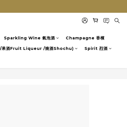
Sparkling Wine 氣泡酒
Champagne 香檳
果酒Fruit Liqueur /燒酒Shochu)
Spirit 烈酒