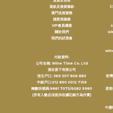
送貨及自取
退款及換貨條款
C
澳門送貨服務
婚宴酒服務
VIP會員優惠
s
關於我們
wi
我們的試酒會
win
付款資料:
公司名稱: Wine Time Co. Ltd
酒在當下有限公司
恆生戶口: 369 307 806 883
荃灣
中銀戶口:012 890 0012 7106
轉數快號碼:9881 7075/6082 9980
星期
(所有入數必須提供收據記錄方為作實)
午膳時