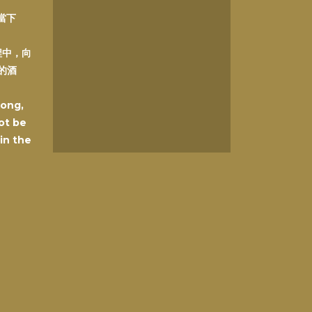
在當下
程中，向
的酒
Kong,
ot be
 in the