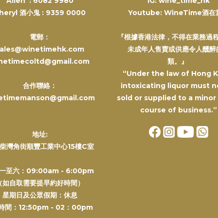
Alien :
6082 9980
IG: wine_time_hk
heryl 酒小鬼 :
9359 0000
Youtube: WineTime酒
電郵：
『根據香港法律，不得在業務過
ales@winetimehk.com
未成年人售賣或供應令人醺醉
netimecoltd@gmail.com
類。』
“Under the law of Hong 
合作聯絡：
intoxicating liquor must n
etimemanson@gmail.com
sold or supplied to a minor
course of business.”
地址:
柴灣角街順豐工業中心15樓C室
一至六：09:00am - 6:00pm
（如自取需要提早約好時間）
星期日及公眾假期：休息
間：12:50pm - 02：00pm