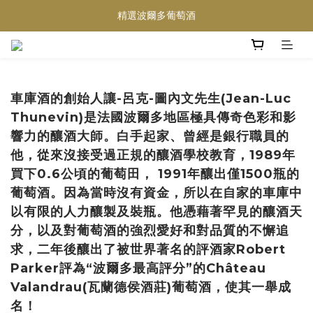
精選波爾多葡萄酒
買滿任何酒類 六支 或買滿 $1200 (不限支數) 皆可享免費送貨
Wedding Wine 婚宴酒試酒服務
買滿任何酒類 六支 或買滿 $1200 (不限支數) 皆可享免費送貨
車庫酒的創始人讓-呂克-圖內文先生(Jean-Luc
Thunevin)是法國波爾多地區極具傳奇色彩和影
響力的釀酒大師。白手起家、曾經是銀行職員的
他，從來沒接受過正規的釀酒學校教育，1989年
買下0.6公頃的葡萄田， 1991年釀出僅1500瓶的
葡萄酒。因為當時沒有資金，所以在自家的車庫中
以有限的人力釀製及裝瓶。他憑藉著罕見的釀酒天
分，以及對葡萄酒的強烈愛好和對品質的不懈追
求，二年後釀出了被世界著名的評酒家Robert
Parker評為“波爾多最高評分”的Château
Valandrau(瓦蘭德侯酒莊)葡萄酒，使其一舉成
名！