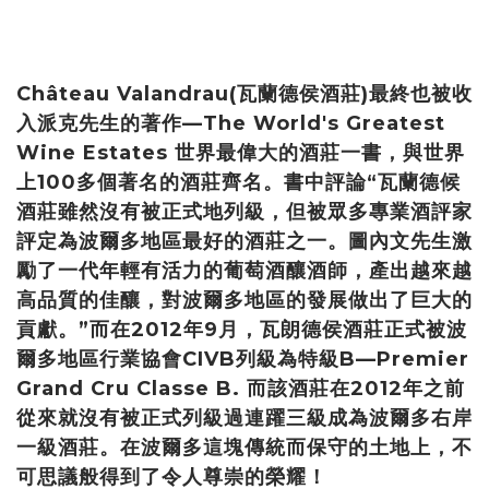
Château Valandrau(瓦蘭德侯酒莊)最終也被收
入派克先生的著作—The World's Greatest
Wine Estates 世界最偉大的酒莊一書，與世界
上100多個著名的酒莊齊名。書中評論“瓦蘭德候
酒莊雖然沒有被正式地列級，但被眾多專業酒評家
評定為波爾多地區最好的酒莊之一。圖內文先生激
勵了一代年輕有活力的葡萄酒釀酒師，產出越來越
高品質的佳釀，對波爾多地區的發展做出了巨大的
貢獻。”而在2012年9月，瓦朗德侯酒莊正式被波
爾多地區行業協會CIVB列級為特級B—Premier
Grand Cru Classe B. 而該酒莊在2012年之前
從來就沒有被正式列級過連躍三級成為波爾多右岸
一級酒莊。在波爾多這塊傳統而保守的土地上，不
可思議般得到了令人尊崇的榮耀！