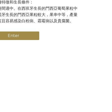
種特徵和生長條件：
時間適中。在西班牙生長的門西亞葡萄果粒中
萄牙生長的門西亞果粒較大，果串中等，產量
害且容易感染白粉病、霜霉病以及貴腐菌。
Enter