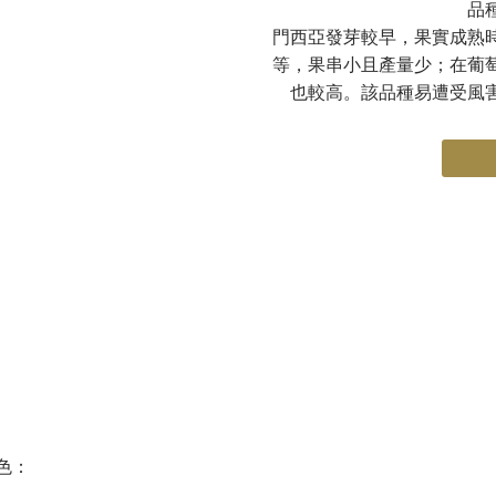
品
門西亞發芽較早，果實成熟
等，果串小且產量少；在葡
也較高。該品種易遭受風
色：