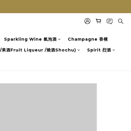
Sparkling Wine 氣泡酒
Champagne 香檳
果酒Fruit Liqueur /燒酒Shochu)
Spirit 烈酒