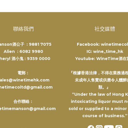
聯絡我們
社交媒體
anson酒公子 :
9881 7075
Facebook: winetimecol
Alien :
6082 9980
IG: wine_time_hk
heryl 酒小鬼 :
9359 0000
Youtube: WineTime酒
電郵：
『根據香港法律，不得在業務過
ales@winetimehk.com
未成年人售賣或供應令人醺醉
netimecoltd@gmail.com
類。』
“Under the law of Hong 
合作聯絡：
intoxicating liquor must n
etimemanson@gmail.com
sold or supplied to a minor
course of business.”