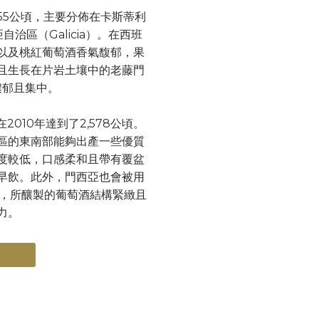
055公頃，主要分佈在卡斯蒂利
西亞自治區（Galicia）。在西班
以及桃紅葡萄酒香氣馥郁，果
且生長在片岩土壤中的老藤門
濃郁且集中。
010年達到了2,578公頃。
區的東南部能夠出產一些優質
度較低，口感柔和且帶有覆盆
早飲。此外，門西亞也會被用
）混釀，所釀製的葡萄酒結構緊緻且
力。