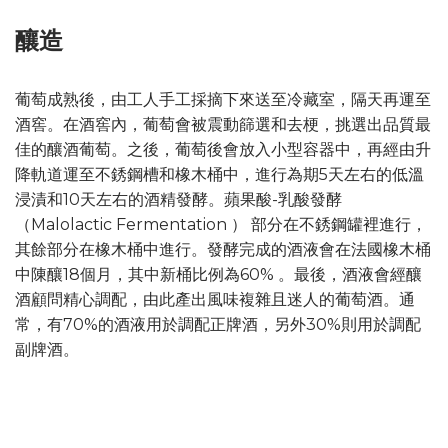
釀造
葡萄成熟後，由工人手工採摘下來送至冷藏室，隔天再運至
酒窖。在酒窖內，葡萄會被震動篩選和去梗，挑選出品質最
佳的釀酒葡萄。之後，葡萄後會放入小型容器中，再經由升
降軌道運至不銹鋼槽和橡木桶中，進行為期5天左右的低溫
浸漬和10天左右的酒精發酵。蘋果酸-乳酸發酵
（Malolactic Fermentation ） 部分在不銹鋼罐裡進行，
其餘部分在橡木桶中進行。發酵完成的酒液會在法國橡木桶
中陳釀18個月，其中新桶比例為60% 。最後，酒液會經釀
酒顧問精心調配，由此產出風味複雜且迷人的葡萄酒。通
常，有70%的酒液用於調配正牌酒，另外30%則用於調配
副牌酒。