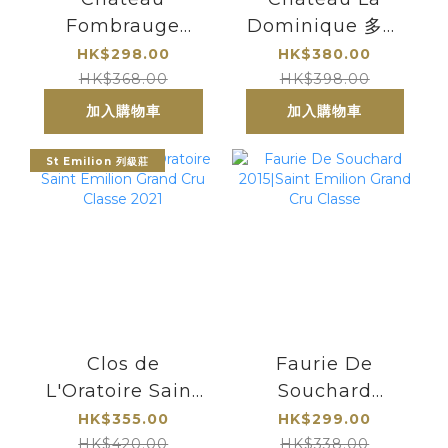
Fombrauge
Dominique 多明
Saint Emilion 芳
尼克城堡 | Saint-
HK$298.00
HK$380.00
寶酒莊 2021
Emilion Grand
HK$368.00
HK$398.00
Cru Classe
加入購物車
加入購物車
St Emilion 列級莊
Clos de
Faurie De
L'Oratoire Saint
Souchard
Emilion Grand
2015|Saint
HK$355.00
HK$299.00
Cru Classe 2021
Emilion Grand
HK$420.00
HK$338.00