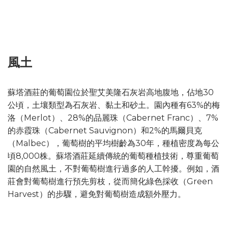
風土
蘇塔酒莊的葡萄園位於聖艾美隆石灰岩高地腹地，佔地30
公頃，土壤類型為石灰岩、黏土和砂土。園內種有63%的梅
洛（Merlot）、28%的品麗珠（Cabernet Franc）、7%
的赤霞珠（Cabernet Sauvignon）和2%的馬爾貝克
（Malbec），葡萄樹的平均樹齡為30年，種植密度為每公
頃8,000株。蘇塔酒莊延續傳統的葡萄種植技術，尊重葡萄
園的自然風土，不對葡萄樹進行過多的人工幹擾。例如，酒
莊會對葡萄樹進行預先剪枝，從而簡化綠色採收（Green
Harvest）的步驟，避免對葡萄樹造成額外壓力。