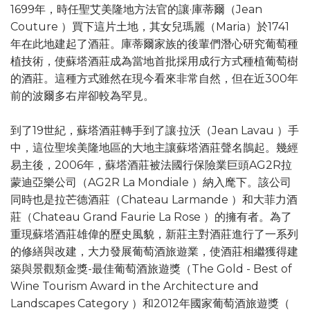
1699年，時任聖艾美隆地方法官的讓·庫蒂爾（Jean
Couture ）買下這片土地，其女兒瑪麗（Maria）於1741
年在此地建起了酒莊。庫蒂爾家族的後輩們潛心研究葡萄種
植技術，使蘇塔酒莊成為當地首批採用成行方式種植葡萄樹
的酒莊。這種方式雖然在現今看來非常自然，但在近300年
前的波爾多右岸卻較為罕見。
到了19世紀，蘇塔酒莊轉手到了讓·拉沃（Jean Lavau ）手
中，這位聖埃美隆地區的大地主讓蘇塔酒莊聲名鵲起。幾經
易主後，2006年，蘇塔酒莊被法國行保險業巨頭AG2R拉
蒙迪亞樂公司（AG2R La Mondiale ）納入麾下。該公司
同時也是拉芒德酒莊（Chateau Larmande ）和大菲力酒
莊（Chateau Grand Faurie La Rose ）的擁有者。為了
重現蘇塔酒莊雄偉的歷史風貌，新莊主對酒莊進行了一系列
的修繕與改建，大力發展葡萄酒旅遊業，使酒莊相繼獲得建
築與景觀類金獎-最佳葡萄酒旅遊獎（The Gold - Best of
Wine Tourism Award in the Architecture and
Landscapes Category ）和2012年國家葡萄酒旅遊獎（