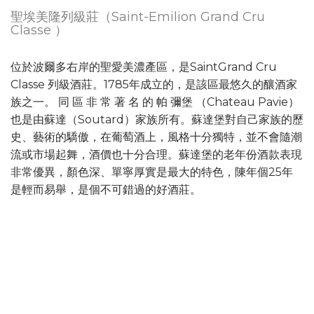
聖埃美隆列級莊（Saint-Emilion Grand Cru
Classe ）
位於波爾多右岸的聖愛美濃產區，是SaintGrand Cru
Classe 列級酒莊。1785年成立的，是該區最悠久的釀酒家
族之一。 同 區 非 常 著 名 的 帕 彌堡 （Chateau Pavie）
也是由蘇達（Soutard）家族所有。蘇達堡對自己家族的歷
史、藝術的驕傲，在葡萄酒上，風格十分獨特，並不會隨潮
流或市場起舞，酒價也十分合理。蘇達堡的老年份酒款表現
非常優異，顏色深、單寧厚實是最大的特色，陳年個25年
是輕而易舉，是個不可錯過的好酒莊。