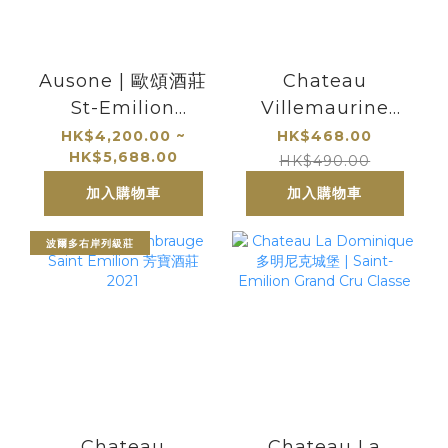
Ausone | 歐頌酒莊
Chateau
St-Emilion
Villemaurine
Premier Grand
2016 Saint
HK$4,200.00 ~
HK$468.00
HK$5,688.00
Cru Classe A
Emilion Grand
HK$490.00
Cru Classe 威樂酒
加入購物車
加入購物車
莊
波爾多右岸列級莊
Chateau
Chateau La