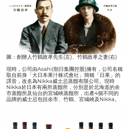
圖：
創辦人竹鶴政孝先生(左)、
竹鶴政孝之妻(右)
現時，公司由
Asahi(
朝日集團控股
)
擁有，公司名稱
取自前身「大日本果汁株式會社」簡稱「日果」的
譯音，改名為
Nikka
威士忌蒸餾有限公司。現時
Nikka
於日本有兩所蒸餾所，分別是於北海道的余
市蒸餾所及仙台的宮城峽蒸餾所，出產
4
個不同的
品牌的威士忌包括余市、竹鶴、宮城峽及
Nikka
。