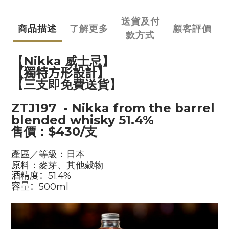
送貨及付
商品描述
了解更多
顧客評價
款方式
【
Nikka
威士忌】
【獨特方形設計】
【三支即免費送貨】
ZTJ197 - Nikka from the barrel
blended whisky 51.4%
售價：$430/支
產區／等級：日本
原料：麥芽、其他穀物
酒精度：
51.4%
容量：
500ml