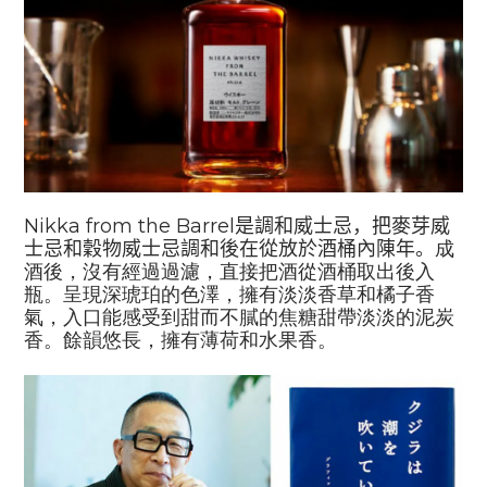
Nikka from the Barrel
是調和威士忌，把麥芽威
士忌和穀物威士忌調和後在從放於酒桶內陳年。
成
酒後，沒有經過過濾，直接把酒從酒桶取出後入
瓶。呈現深琥珀的色澤，擁有淡淡香草和橘子香
氣，入口能感受到甜而不膩的焦糖甜帶淡淡的泥炭
香。餘韻悠長，擁有薄荷和水果香。