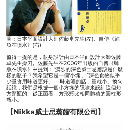
圖：
日本平面設計大師佐藤卓先生(左)、自傳《鯨
魚在噴水》(右)
值得一提的是，瓶身設計由日本平面設計大師佐藤
卓先生操刀。佐藤先生在
2006
年出版的自傳《鯨
魚在噴水》中提到：“濃烈的深色威士忌應該是什麼
樣的瓶子？我希望它是一個‘小塊’。”深色食物似乎
少量食用味道更好。
......
味道濃的話，量就小。換句
話說，我們是根據一個小方塊的隱喻來設計這個短
方頸瓶的。從正面看，方形瓶比相同體積的圓柱形
瓶小。」
【
Nikka
威士忌蒸餾有限公司】