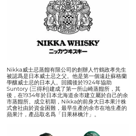
Nikka
威士忌蒸餾有限公司的創辦人竹鶴政孝先生
被認爲是日本威士忌之父。他是第一個遠赴蘇格蘭
學釀威士忌的日本人。回國後於
1924
年協助
Sun
tory (
三得利
)
建成了第一所山崎蒸餾所，其
後，在
1934
年於日本北海道余市建立屬於自己的余
市蒸餾所。成立初期，
Nikka
的前身大日本果汁株
式會社由於資金困難，最早生產的余市在地生產的
蘋果汁，產品取名爲「日果林檎汁」。