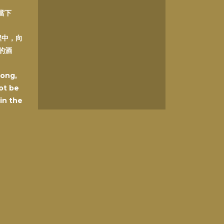
在當下
程中，向
的酒
Kong,
ot be
 in the