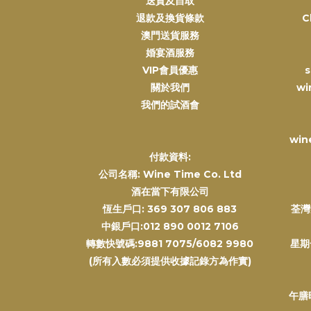
送貨及自取
退款及換貨條款
C
澳門送貨服務
婚宴酒服務
VIP會員優惠
s
關於我們
wi
我們的試酒會
win
付款資料:
公司名稱: Wine Time Co. Ltd
酒在當下有限公司
恆生戶口: 369 307 806 883
荃灣
中銀戶口:012 890 0012 7106
轉數快號碼:9881 7075/6082 9980
星期
(所有入數必須提供收據記錄方為作實)
午膳時