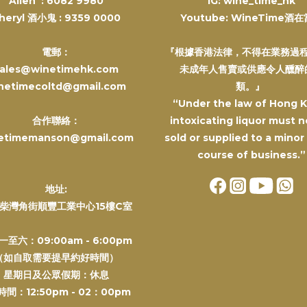
Alien :
6082 9980
IG: wine_time_hk
heryl 酒小鬼 :
9359 0000
Youtube: WineTime酒
電郵：
『根據香港法律，不得在業務過
ales@winetimehk.com
未成年人售賣或供應令人醺醉
netimecoltd@gmail.com
類。』
“Under the law of Hong 
合作聯絡：
intoxicating liquor must n
etimemanson@gmail.com
sold or supplied to a minor
course of business.”
地址:
柴灣角街順豐工業中心15樓C室
一至六：09:00am - 6:00pm
（如自取需要提早約好時間）
星期日及公眾假期：休息
間：12:50pm - 02：00pm