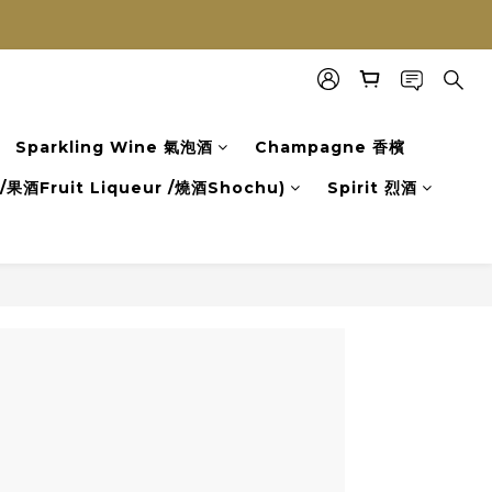
Sparkling Wine 氣泡酒
Champagne 香檳
果酒Fruit Liqueur /燒酒Shochu)
Spirit 烈酒