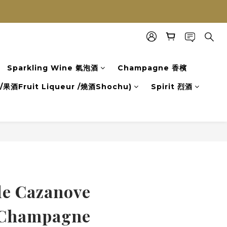
Sparkling Wine 氣泡酒
Champagne 香檳
果酒Fruit Liqueur /燒酒Shochu)
Spirit 烈酒
立即購買
de Cazanove
 Champagne