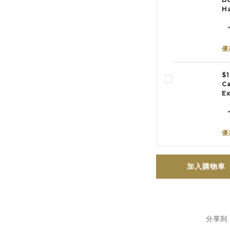
H
優
$
C
Ex
優
加入購物車
分享到