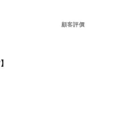
顧客評價
空
】