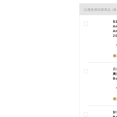
以優惠價加購商品
(最
$
A
Am
2
優
只
爽
B
優
$
Bo