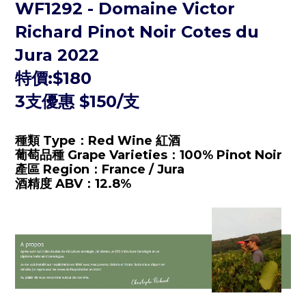
WF1292
-
Domaine Victor
Richard Pinot Noir Cotes du
Jura 2022
特價:$180
3支優惠 $150/支
種類 Type：Red
Wine 紅酒
葡萄品種 Grape Varieties：
100% Pinot Noir
產區 Region：
France / Jura
酒精度 ABV：
12.8%