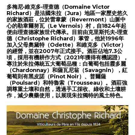
多梅尼·維克多·理查德（Domaine Victor
Richard）是法國朱拉（Jura）地區一家歷史悠久
的家族酒莊，位於雷韋蒙（Revermont）山脈中
心的勒韋爾努瓦（Le Vernois）村，自1824年起
便由理查德家族世代傳承。目前由克里斯托夫·理查
德（Christophe Richard）掌管，他於1996年
加入父母奧黛特（Odette）和維克多（Victor）
的經營，並在2007年正式接手。酒莊佔地7.3公
頃，採用有機耕作方式（2021年獲得有機認證），
專注於朱拉傳統五大葡萄品種：白葡萄包括霞多麗
（Chardonnay）和薩瓦尼翁（Savagnin），紅
葡萄則有黑皮諾（Pinot Noir）、普爾薩
（Poulsard）和特魯索（Trousseau）。酒莊強
調尊重土壤和自然，透過手工採收、綠收和土壤耕
作，減少農藥使用，以展現朱拉獨特的風土特色。