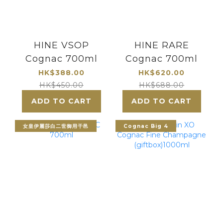
HINE VSOP
HINE RARE
Cognac 700ml
Cognac 700ml
HK$388.00
HK$620.00
HK$450.00
HK$688.00
ADD TO CART
ADD TO CART
女皇伊麗莎白二世御用干邑
Cognac Big 4