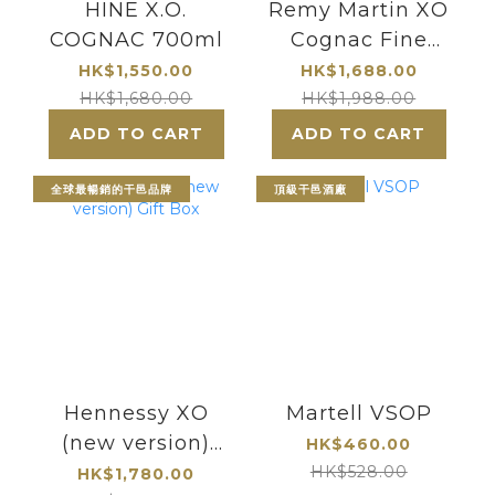
HINE X.O.
Remy Martin XO
COGNAC 700ml
Cognac Fine
Champagne
HK$1,550.00
HK$1,688.00
(giftbox)1000ml
HK$1,680.00
HK$1,988.00
ADD TO CART
ADD TO CART
全球最暢銷的干邑品牌
頂級干邑酒廠
Hennessy XO
Martell VSOP
(new version)
HK$460.00
Gift Box
HK$528.00
HK$1,780.00