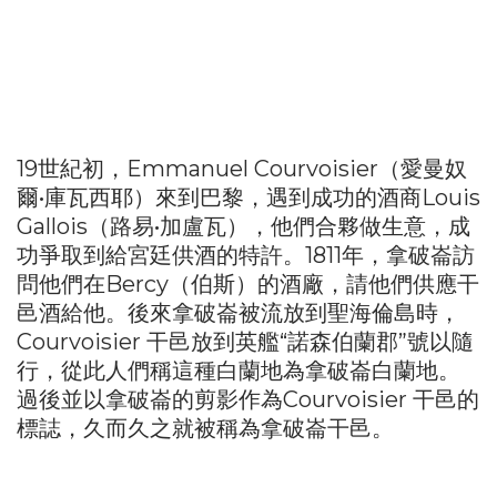
19世紀初，Emmanuel Courvoisier（愛曼奴
爾•庫瓦西耶）來到巴黎，遇到成功的酒商Louis
Gallois（路易•加盧瓦），他們合夥做生意，成
功爭取到給宮廷供酒的特許。1811年，拿破崙訪
問他們在Bercy（伯斯）的酒廠，請他們供應干
邑酒給他。後來拿破崙被流放到聖海倫島時，
Courvoisier 干邑放到英艦“諾森伯蘭郡”號以隨
行，從此人們稱這種白蘭地為拿破崙白蘭地。
過後並以拿破崙的剪影作為Courvoisier 干邑的
標誌，久而久之就被稱為拿破崙干邑。