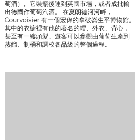
萄酒）。它裝瓶後運到英國市場，或者成批輸
出德國作葡萄汽酒。 在夏朗德河河畔，
Courvoisier 有一個宏偉的拿破崙生平博物館。
其中的衣櫥裡有他的著名的帽、外衣、背心，
甚至有一縷頭髮。遊客可以參觀由葡萄生產到
蒸餾、制桶和調校各品級的整個過程。