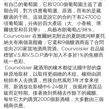
有自己的葡萄園，它和1200個葡萄園主簽了週
期合同，對方供應葡萄灑、原酒，而有的是藏
釀過的干邑。這就是說它的合約下有24700公
頃葡萄園，分佈於四大產區（大、小香檳、博
爾德里和芬貝華），烏藝布朗葡萄占98％。
Courvoisier 在雅爾納克附近的夏朗德河畔夏托
納夫有兩個蒸餾廠；它還和9個釀酒商簽了合問
並向200家當地酒商買酒。Courvoisier 在品級
標號V.S.和V.S.O.P酒中加入不多於1％的焦糖而
統一色彩。
Courvoisier 藏酒用的橡木都從法國中部的森
林原地取材，以取得更細緻的木紋。橡樹由調
校師本人去挑選，然後自然風乾3年才拿來使
用。新酒放在新桶中6-24個月，按最終酒質品
級而定時期。接著換到舊桶去作餘下的藏釀。
每年它大約購買2000個新酒桶，大多數由三個
桶商供應。