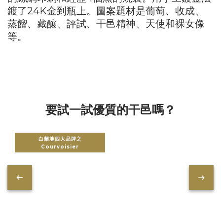
鍍了24K金到瓶上。圖案題材是葡萄、收成、
蒸餾、藏釀、評試、干邑精神、天使和裸女像
等。
要試一試優質的干邑嗎？
白蘭地四大品牌之
Courvoisier