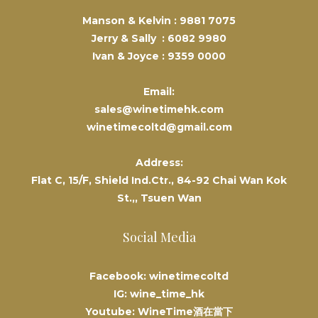
Manson & Kelvin :
9881 7075
Jerry & Sally :
6082 9980
Ivan & Joyce :
9359 0000
Email:
sales@winetimehk.com
winetimecoltd@gmail.com
Address:
Flat C, 15/F, Shield Ind.Ctr., 84-92 Chai Wan Kok
St.,, Tsuen Wan
Social Media
Facebook: winetimecoltd
IG: wine_time_hk
Youtube: WineTime酒在當下