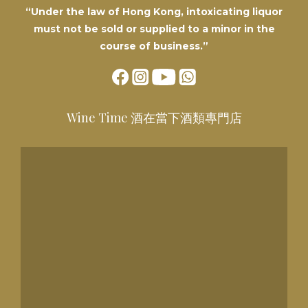
“Under the law of Hong Kong, intoxicating liquor
must not be sold or supplied to a minor in the
course of business.”
Wine Time 酒在當下酒類專門店