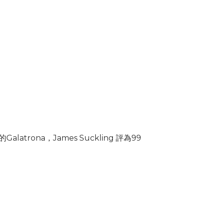
alatrona，James Suckling 評為99