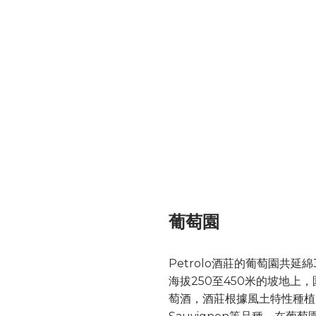
葡萄園
Petrolo酒莊的葡萄園共延綿31
海拔250至450米的坡地
萄酒，酒莊根據風土特性種植了San