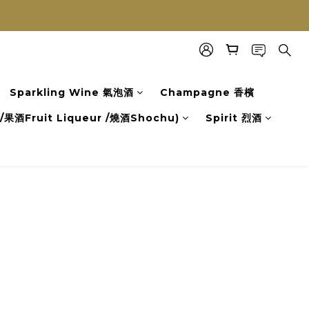
Sparkling Wine 氣泡酒
Champagne 香檳
果酒Fruit Liqueur /燒酒Shochu)
Spirit 烈酒