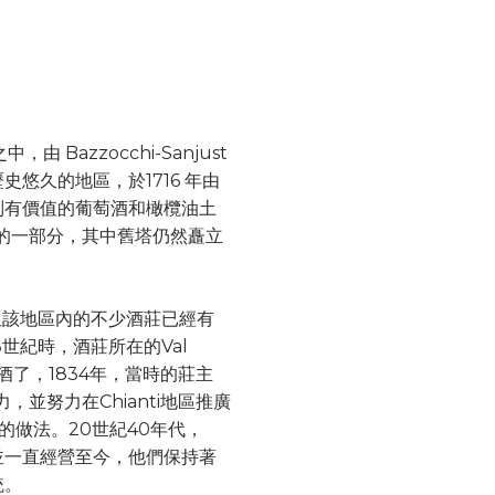
之中，由 Bazzocchi-Sanjust
悠久的地區，於1716 年由
別有價值的葡萄酒和橄欖油土
的一部分，其中舊塔仍然矗立
新確立，但該地區內的不少酒莊已經有
8世紀時，酒莊所在的Val
葡萄酒了，1834年，當時的莊主
潛力，並努力在Chianti地區推廣
合的做法。20世紀40年代，
主人並一直經營至今，他們保持著
統。