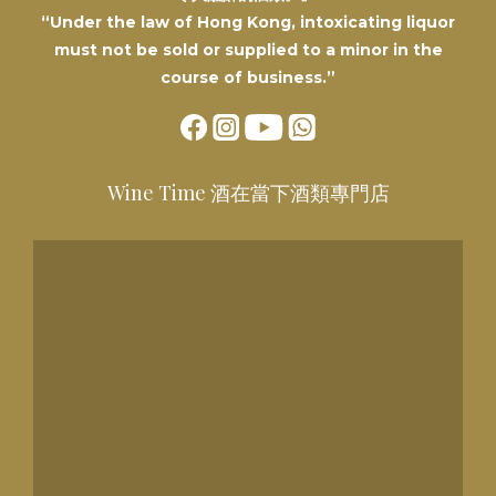
“Under the law of Hong Kong, intoxicating liquor
must not be sold or supplied to a minor in the
course of business.”
Wine Time 酒在當下酒類專門店