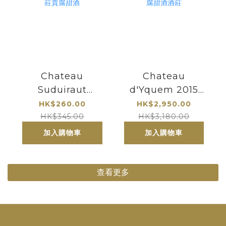
Chateau
Chateau
Suduiraut
d'Yquem 2015
Sauternes 1er
Sauternes
HK$260.00
HK$2,950.00
Cru Classe
Premier Cru
HK$345.00
HK$3,180.00
(375ml) 旭金堡蘇
Superieur| 最知名
加入購物車
加入購物車
玳一級列級莊貴腐
的貴腐甜酒酒莊
甜酒
查看更多