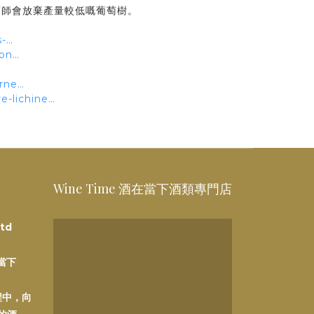
酒師會放棄產量較低嘅葡萄樹。
s-…
ion…
arne…
e-lichine…
Wine Time 酒在當下酒類專門店
td
在當下
程中，向