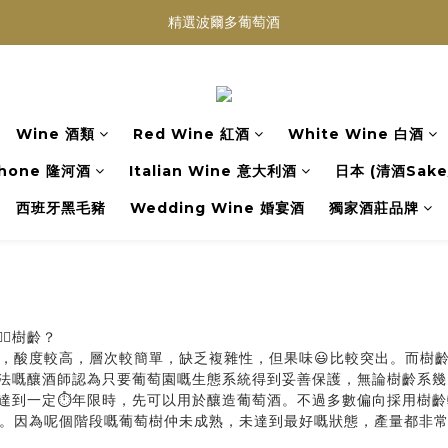
買滿任何酒類 六支 或買滿 $1200 (不限支數) 皆可享免費送貨
精選波爾多葡萄酒
Wedding Wine 婚宴酒試酒服務
買滿任何酒類 六支 或買滿 $1200 (不限支數) 皆可享免費送貨
Wine 酒類
Red Wine 紅酒
White Wine 白酒
hone 隆河酒
Italian Wine 意大利酒
日本 (清酒Sake/
西班牙黑毛豬
Wedding Wine 婚宴酒
獨家酒莊品牌
🏻樹齡？
淺，酸度較高，層次較簡單，缺乏複雜性，但果味😃比較突出。而樹
法嘅釀酒師認為只要葡萄園嘅生態系統得到妥善保護，無論樹齡系幾
樹齡達到一定⏱年限時，先可以用於釀造葡萄酒。不過多數偏向採用樹
。因為呢個階段嘅葡萄樹仲未成熟，未達到最好嘅狀態，產量都非常之