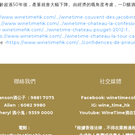
樹齡超過50年後，產量就會大幅下降。由經濟的嘅角度考慮，一D釀
//www.winetimehk.com/…/winetime-couvent-des-jacobin
s://www.winetimehk.com/…/winetime-chateau-la-confess
w.winetimehk.com/…/winetime-chateau-pouget-2012-f…
ps://www.winetimehk.com/…/winetime-chateau-la-tour-c
e -
https://www.winetimehk.com/…/confidences-de-prieur
聯絡我們
社交媒體
anson酒公子 :
9881 7075
Facebook: winetimecol
Alien :
6082 9980
IG: wine_time_hk
heryl 酒小鬼 :
9359 0000
Youtube: WineTime酒
電郵：
『根據香港法律，不得在業務過