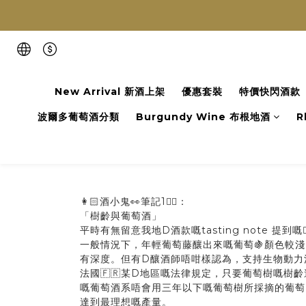
New Arrival 新酒上架
優惠套裝
特價快閃酒款
波爾多葡萄酒分類
Burgundy Wine 布根地酒
R
👩🏻酒小鬼👀筆記1✍🏻：
「樹齡與葡萄酒」
平時有無留意我地D酒款嘅tasting note 提到嘅
一般情況下，年輕葡萄藤釀出來嘅葡萄🍇顏色較
有深度。但有D釀酒師唔咁樣認為，支持生物動力
法國🇫🇷某D地區嘅法律規定，只要葡萄樹嘅
嘅葡萄酒系唔會用三年以下嘅葡萄樹所採摘的葡萄
達到最理想嘅產量。