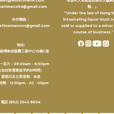
ales@winetimehk.com
未成年人售賣或供應令人醺醉
netimecoltd@gmail.com
類。』
“Under the law of Hong 
合作聯絡：
intoxicating liquor must n
etimemanson@gmail.com
sold or supplied to a minor
course of business.”
地址:
柴灣角街順豐工業中心15樓C室
一至六：09:00am - 6:00pm
（如自取需要提早約好時間）
星期日及公眾假期：休息
間：12:50pm - 02：00pm
電話 (852) 2545 8604