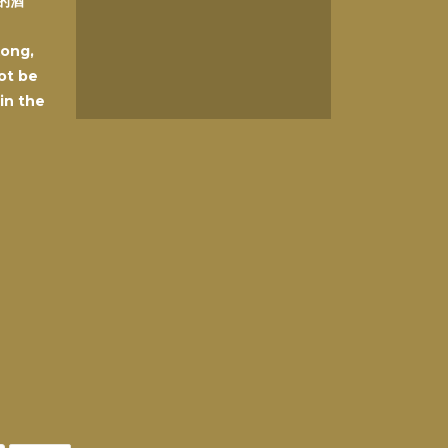
的酒
Kong,
ot be
 in the