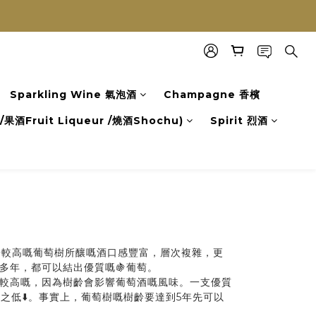
Sparkling Wine 氣泡酒
Champagne 香檳
果酒Fruit Liqueur /燒酒Shochu)
Spirit 烈酒
齡較高嘅葡萄樹所釀嘅酒口感豐富，層次複雜，更
多年，都可以結出優質嘅🍇葡萄。
齡較高嘅，因為樹齡會影響葡萄酒嘅風味。一支優質
低⬇️。事實上，葡萄樹嘅樹齡要達到5年先可以