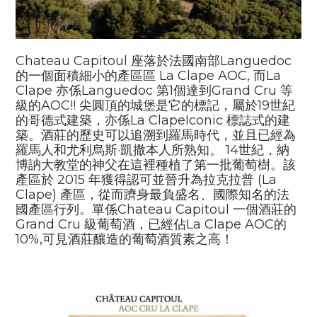
Chateau Capitoul
座落於法國南部
Languedoc
的一個面積細小的產區區
La Clape AOC,
而
La
Clape
亦係
Languedoc
第
1
個達到
Grand Cru
等
級的
AOC!!
尖圓頂的城堡是它的標記，屬於
19
世紀
的哥德式建築，亦係
La ClapeIconic
標誌式的建
築。酒莊的歷史可以追溯到羅馬時代，並且已經為
羅馬人和尤利烏斯·凱撒本人所熟知。 14世紀，納
博訥大教堂的神父在這裡種植了第一批葡萄樹。該
產區於 2015 年獲得認可並晉升為拉克拉普 (La
Clape) 產區，從而躋身最負盛名、國際知名的法
國產區行列。單係
Chateau Capitoul
一個酒莊的
Grand Cru
級葡萄酒，已經佔
La Clape AOC
的
10%,
可見酒莊釀造的葡萄酒質素之高！