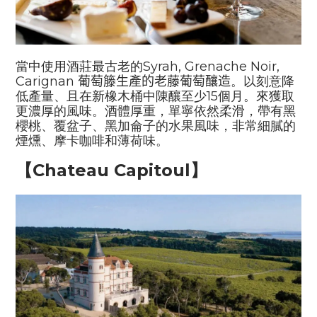
當中使用酒莊最古老的
Syrah
,
Grenache Noir
,
Carignan
葡萄籐生產的老藤葡萄釀造
。以刻意降
低產量、且在新橡木桶中陳釀至少
15
個月。來獲取
更濃厚的風味。
酒體厚重，
單寧
依然
柔滑，
帶有
黑
櫻桃
、
覆盆子
、
黑
加侖子的水果風味
，非常細膩的
煙燻
、摩卡咖啡和
薄荷味
。
【
Chateau Capitoul
】