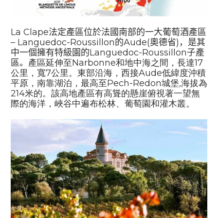
La Clape
法定產區位於法國南部的一大葡萄酒產區
– Languedoc-Roussillon
的
Aude(
奧德省
)
，是其
中一個擁有特級園的
Languedoc-Roussillon
子產
區。
產區延伸至
Narbonne
和地中海之間，長達
17
公里，寬
7
公里。東部沿海，西接
Aude
低緯度沖積
平原，南靠湖泊，最高至
Pech-Redon
城堡
,
海拔為
214
米的。該高地產區有高聳的懸崖俯視著一望無
際的海洋，峽谷中遍布松林、葡萄園和灌木叢。