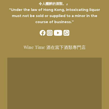
令人醺醉的酒類。』
“Under the law of Hong Kong, intoxicating liquor
must not be sold or supplied to a minor in the
course of business.”
Wine Time 酒在當下酒類專門店