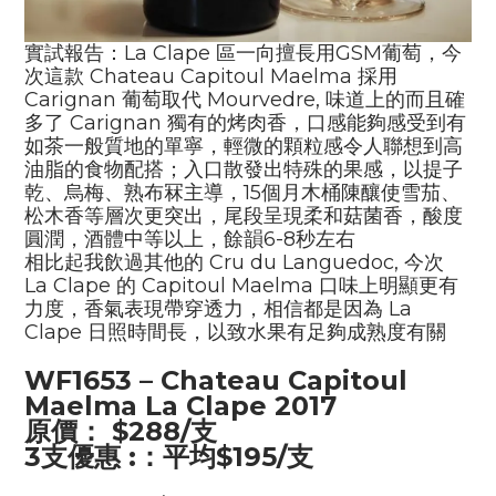
實試報告：La Clape 區一向擅長用GSM葡萄，今
次這款 Chateau Capitoul Maelma 採用
Carignan 葡萄取代 Mourvedre, 味道上的而且確
多了 Carignan 獨有的烤肉香，口感能夠感受到有
如茶一般質地的單寧，輕微的顆粒感令人聯想到高
油脂的食物配搭；入口散發出特殊的果感，以提子
乾、烏梅、熟布冧主導，15個月木桶陳釀使雪茄、
松木香等層次更突出，尾段呈現柔和菇菌香，酸度
圓潤，酒體中等以上，餘韻6-8秒左右
相比起我飲過其他的 Cru du Languedoc, 今次
La Clape 的 Capitoul Maelma 口味上明顯更有
力度，香氣表現帶穿透力，相信都是因為 La
Clape 日照時間長，以致水果有足夠成熟度有關
WF16
53
–
C
hateau
Capitoul
Maelma La Clape 2017
原價：
$
288
/
支
3
支優惠
:
：平均
$195
/
支