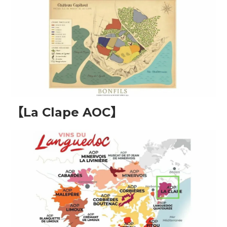
【
La Clape AOC
】