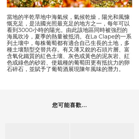
當地的半乾旱地中海氣候，氣候乾燥，陽光和風慷
慨充足，是法國光照最充足的地方之一，每年可以
看到
3000
小時的陽光。由此該地區同時被強烈的
海風吹冷，夏季的熱量被抵消。在
La Clape
的一系
列土壤中，每株葡萄都有適合自己生長的土地，多
種土壤類型交替共存。有又薄又銳的石頭片層、富
含氧化鐵質的紅色土壤、灰色或黃色的泥灰岩、紅
色或綠色的砂岩、使栽種的葡萄田更有抵抗力的卵
石碎石，並賦予了葡萄酒展現陳年風味的潛力。
您可能喜歡...