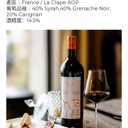
產區：
France / La Clape
AOP
葡萄品種：
40%
Syrah,
40%
Grenache Noir
,
20%
Carignan
酒精度：
14.5%