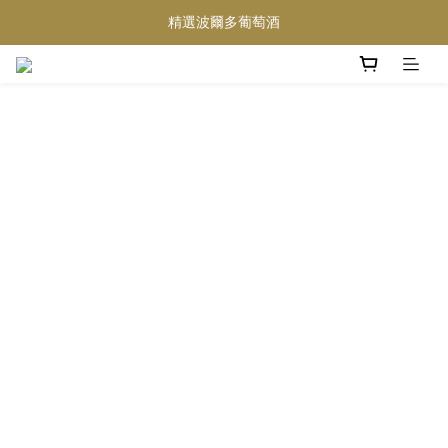
精選波爾多葡萄酒
買滿任何酒類 六支 或買滿 $1200 (不限支數) 皆可享免費送貨
Wedding Wine 婚宴酒試酒服務
買滿任何酒類 六支 或買滿 $1200 (不限支數) 皆可享免費送貨