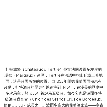
杜特城堡（Chateaudu Tertre）位於法國波爾多左岸的
瑪歌（Margaux）產區，Tertre在法語中指山丘或上升地
面，這是莊園所在的位置。自1855年開始葡萄園面積未有
改動，杜特酒莊的歷史可以追溯到1143年，在漫長的歷史中
多次易主，於1855年被評為五級莊。如今它也是波爾多特
級酒莊聯合會（Union des Grands Crus de Bordeaux,
簡稱UGCB）成員之一。波爾多龐大的葡萄酒家族——塞古