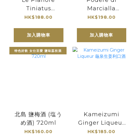
Le Pianore
Podere di
Tiniatus
Marcialla
Montecucco
Capitozza 麥卓娜
HK$188.00
HK$198.00
Rosso DOC 2018
卡比圖莎 IGT
鋼琴家酒莊"蒂尼亞
Toscana 2016
加入購物車
加入購物車
圖斯"紅酒
特色好飲 女仕至愛 鹽味荔枝酒
北島 鹽梅酒 (塩う
Kameizumi
め酒) 720ml
Ginger Liqueur
龜泉生姜利口酒
HK$160.00
HK$185.00