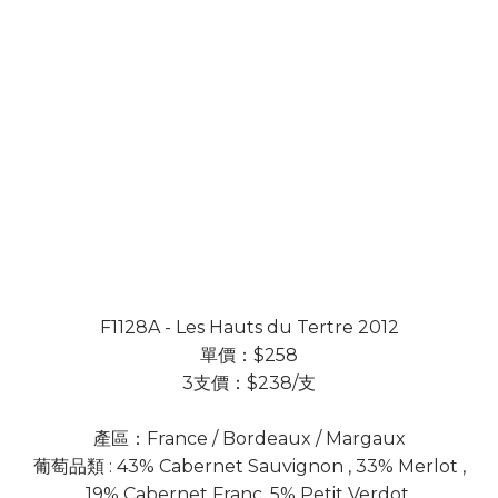
F1128A - Les Hauts du Tertre 2012
單價：$258
3支價：$238/支
產區：France / Bordeaux / Margaux
葡萄品類 : 43% Cabernet Sauvignon , 33% Merlot ,
19% Cabernet Franc, 5% Petit Verdot