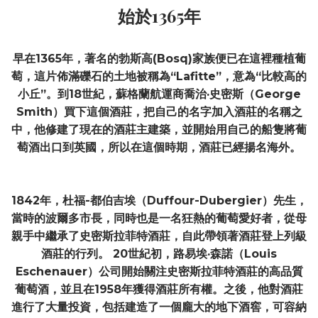
始於1365年
早在1365年，著名的勃斯高(Bosq)家族便已在這裡種植葡
萄，這片佈滿礫石的土地被稱為“Lafitte”，意為“比較高的
小丘”。到18世紀，蘇格蘭航運商喬治·史密斯（George
Smith）買下這個酒莊，把自己的名字加入酒莊的名稱之
中，他修建了現在的酒莊主建築，並開始用自己的船隻將葡
萄酒出口到英國，所以在這個時期，酒莊已經揚名海外。
1842年，杜福-都伯吉埃（Duffour-Dubergier）先生，
當時的波爾多市長，同時也是一名狂熱的葡萄愛好者，從母
親手中繼承了史密斯拉菲特酒莊，自此帶領著酒莊登上列級
酒莊的行列。 20世紀初，路易埃·森諾（Louis
Eschenauer）公司開始關注史密斯拉菲特酒莊的高品質
葡萄酒，並且在1958年獲得酒莊所有權。之後，他對酒莊
進行了大量投資，包括建造了一個龐大的地下酒窖，可容納