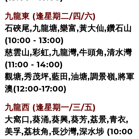
九龍東 (逢星期二/四/六)
石硤尾,九龍塘,樂富,黃大仙,鑽石山
(10:00 - 13:00)
慈雲山,彩虹,九龍灣,牛頭角,清水灣
(11:00 - 14:00)
觀塘,秀茂坪,藍田,油塘,調景嶺,將軍
澳(12:00-17:00)
九龍西 (逢星期一/三/五)
大窩口,葵涌,葵興,葵芳,荔景,青衣,
美孚,荔枝角,長沙灣,深水埗 (10:00