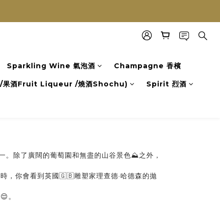
Sparkling Wine 氣泡酒
Champagne 香檳
果酒Fruit Liqueur /燒酒Shochu)
Spirit 烈酒
之一。除了廣闊的葡萄園和無盡的山谷景色⛰之外，
，你會看到英國🇬🇧雕塑家理查德·哈德森的拋
😌。