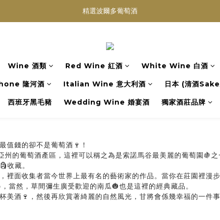
買滿任何酒類 六支 或買滿 $1200 (不限支數) 皆可享免費送貨
精選波爾多葡萄酒
Wedding Wine 婚宴酒試酒服務
買滿任何酒類 六支 或買滿 $1200 (不限支數) 皆可享免費送貨
Wine 酒類
Red Wine 紅酒
White Wine 白酒
hone 隆河酒
Italian Wine 意大利酒
日本 (清酒Sake/
西班牙黑毛豬
Wedding Wine 婚宴酒
獨家酒莊品牌
最值錢的卻不是葡萄酒🍷！
利福尼亞州的葡萄酒產區，這裡可以稱之為是索諾馬谷最美麗的葡萄園
🗿收藏。
，裡面收集者當今世界上最有名的藝術家的作品。當你在莊園裡漫步時
️，當然，草間彌生廣受歡迎的南瓜🎃也是這裡的經典藏品。
杯美酒🍷，然後再欣賞著綺麗的自然風光，甘將會係幾幸福的一件事