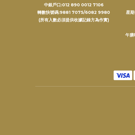
中銀戶口:012 890 0012 7106
轉數快號碼:9881 7075/6082 9980
星期
(所有入數必須提供收據記錄方為作實)
午膳時