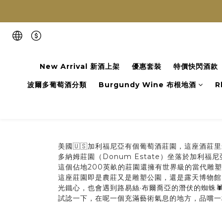
New Arrival 新酒上架
優惠套裝
特價快閃酒款
波爾多葡萄酒分類
Burgundy Wine 布根地酒
R
美國🇺🇸加利福尼亞有個葡萄酒莊園，這座酒莊里
多納姆莊園（Donum Estate）坐落於加
這個佔地200英畝的莊園還擁有世界級的當代雕塑
這座莊園即是農莊又是雕塑公園，還是露天博物館
光鐵心，也會遇到路易絲·布爾喬亞的潛伏的蜘蛛
試諗一下，在呢一個充滿藝術氣息的地方，品嚐一