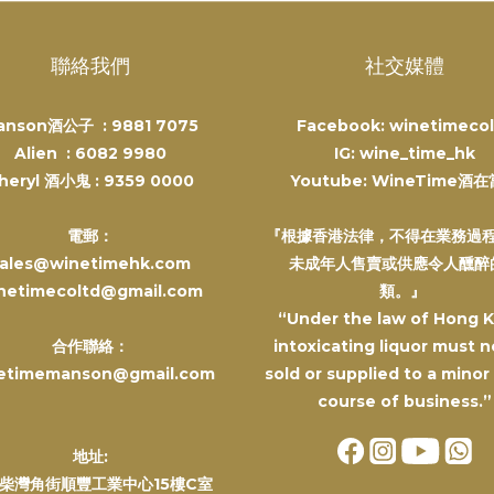
聯絡我們
社交媒體
anson酒公子 :
9881 7075
Facebook: winetimecol
Alien :
6082 9980
IG: wine_time_hk
heryl 酒小鬼 :
9359 0000
Youtube: WineTime酒
電郵：
『根據香港法律，不得在業務過
ales@winetimehk.com
未成年人售賣或供應令人醺醉
netimecoltd@gmail.com
類。』
“Under the law of Hong 
合作聯絡：
intoxicating liquor must n
etimemanson@gmail.com
sold or supplied to a minor
course of business.”
地址:
柴灣角街順豐工業中心15樓C室