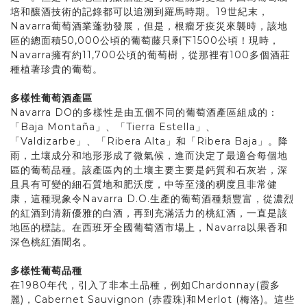
培和釀酒技術的記錄都可以追溯到羅馬時期。19世紀末，
Navarra葡萄酒業蓬勃發展，但是，根瘤牙疫災來襲時，該地
區的總面積50,000公頃的葡萄藤只剩下1500公頃！現時，
Navarra擁有約11,700公頃的葡萄樹，從那裡有100多個酒莊
種植著珍貴的葡萄。
多樣性葡萄酒產區
Navarra DO的多樣性是由五個不同的葡萄酒產區組成的：
「Baja Montaña」、「Tierra Estella」、
「Valdizarbe」、「Ribera Alta」和「Ribera Baja」。降
雨，土壤成分和地形形成了微氣候，進而決定了最適合每個地
區的葡萄品種。該產區內的土壤主要主要是鈣質和石灰岩，深
且具有可變的細石質地和肥沃度，中等至淺的稠度且非常健
康，這種現象令Navarra D.O.生產的葡萄酒種類豐富，從濃烈
的紅酒到清新優雅的白酒，再到充滿活力的桃紅酒，一直是該
地區的標誌。在西班牙全國葡萄酒市場上，Navarra以果香和
深色桃紅酒聞名。
多樣性葡萄品種
在1980年代，引入了非本土品種，例如Chardonnay(霞多
麗)，Cabernet Sauvignon (赤霞珠)和Merlot (梅洛)。這些