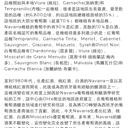
品種開始與本地Viura (維拉)、Garnacha(加納查)和
Tempranillo(丹魄)一起種植，後者是該地區生長最廣、最受歡
迎的品種（約6,800公頃，約佔該地區總種植面積的35％）。
該地區的大部分葡萄園（超過70％）都種植有本地品種，
Navarra種植的葡萄中約有90％是紅酒，其餘的10％是白酒。
產區名稱認可的葡萄品種，從種植得最多到最少的是：紅葡萄
品種Tempranillo、Garnacha Tinta、Merlot、Cabernet
Sauvignon、Graciano、Mazuelo、Syrah和Pinot Noir;
白葡萄品種有Chardonnay (霞多麗)，Viura (維拉)，
Moscatel de Grano Menudo (莫斯卡特·德格蘭諾·梅內
多)，Sauvignon Blanc (長相思)，Malvasía (馬爾瓦什亞)和
Garnacha Blanca (加爾納恰·布蘭卡)。
直到1980年代，生產紅酒、桃紅酒、白酒的Navarra一直以其
傳統桃紅酒而聞名，此後成為西班牙最有經驗的釀酒區之一，
這種演變在很大程度上歸因於Navarra葡萄種植和釀酒學研究
站的工作，該中心由Olite附近的地區政府建立，在葡萄種植和
葡萄酒釀造領域進行研究和培訓，並為將DO轉變為西班牙的葡
萄酒生產商做出了貢獻。因此，今天Navarra生產出紅酒、桃
紅酒、白酒和Moscatels優質葡萄酒。多年來，Navarra的釀
酒業不斷變化，這些變化完全改變了所生產葡萄酒的風格，該