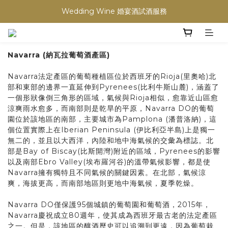
買滿任何酒類 六支 或買滿 $1200 (不限支數) 皆可享免費送貨
Wedding Wine 婚宴酒試酒服務
買滿任何酒類 六支 或買滿 $1200 (不限支數) 皆可享免費送貨
Navarra (
納瓦拉葡萄酒產區
)
Navarra法定產區的葡萄種植區位於西班牙的Rioja(里奧哈)北
部和東部的邊界一直延伸到Pyrenees(比利牛斯山麓)，涵蓋了
一個形狀像倒三角形的區域，氣候與Rioja相似，愈靠近山區愈
涼爽雨水愈多，而南部則是乾旱的平原，Navarra DO的葡萄
園位於該地區的南部，主要城市為Pamplona (潘普洛納)，這
個位置實際上在Iberian Peninsula (伊比利亞半島)上是獨一
無二的，並且以大西洋，內陸和地中海氣候的交彙為標誌。北
部是Bay of Biscay(比斯開灣)附近的區域，Pyrenees的影響
以及南部Ebro Valley(埃布羅河谷)的溫帶氣候影響，都是使
Navarra擁有獨特且不同氣候的關鍵因素。在北部，氣候涼
爽，海拔更高，而南部地區則更地中海氣候，夏季乾燥。
Navarra DO僅保護95個城鎮的葡萄園和葡萄酒，2015年，
Navarra慶祝成立80週年，使其成為西班牙最古老的法定產區
之一。但是，該地區的釀酒歷史可以追溯到更遠，因為葡萄栽