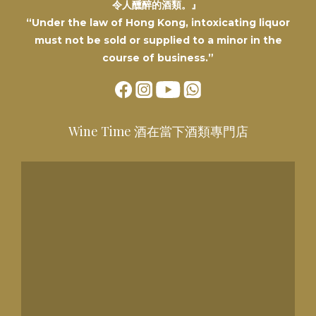
令人醺醉的酒類。』
“Under the law of Hong Kong, intoxicating liquor
must not be sold or supplied to a minor in the
course of business.”
Wine Time 酒在當下酒類專門店