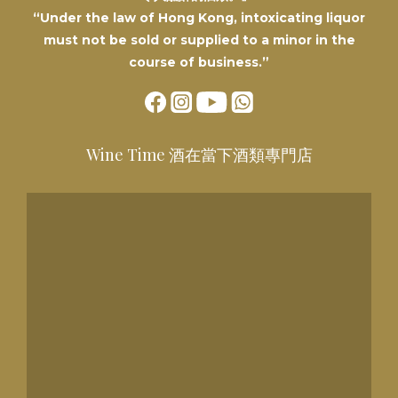
“Under the law of Hong Kong, intoxicating liquor
must not be sold or supplied to a minor in the
course of business.”
Wine Time 酒在當下酒類專門店