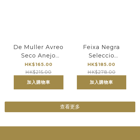
De Muller Avreo
Feixa Negra
Seco Anejo
Seleccio
Solera 1954
Especial Priorat
HK$165.00
HK$185.00
2019
HK$215.00
HK$278.00
加入購物車
加入購物車
查看更多