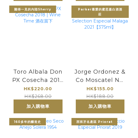
難得一見的內陸Sherry
Parker最愛的蜜思嘉白酒酒
莊
Toro Albala Don
Jorge Ordonez &
PX Cosecha 2018
Co Moscatel No.
| Wine Time 酒在
1 Selection
HK$220.00
HK$155.00
當下
Especial Malaga
HK$268.00
HK$188.00
2021【375ml】
加入購物車
加入購物車
160多年的釀造史
西班牙名產區 Priorat