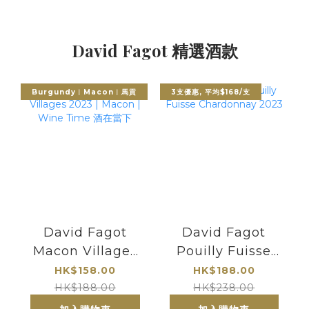
David Fagot 精選酒款
Burgundy︳Macon︳馬貢
3支優惠, 平均$168/支
David Fagot
David Fagot
Macon Villages
Pouilly Fuisse
2023 | Macon |
Chardonnay
HK$158.00
HK$188.00
Wine Time 酒在
2023
HK$188.00
HK$238.00
當下