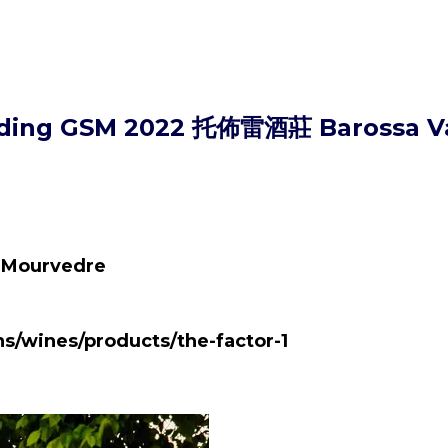
ading GSM 2022 托佈雷酒莊 Barossa Va
 Mourvedre
/wines/products/the-factor-1