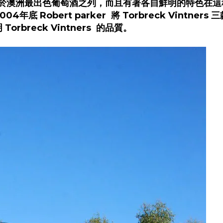
直處於澳洲最出色葡萄酒之列，而且有著各自鮮明的特色在這種環境下
Robert parker 將 Torbreck Vintners
breck Vintners 的品質。