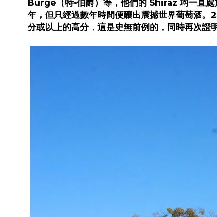
Burge（特•伯爵）等，他們的 Shiraz 均一
年，但只經過數年時間便釀出震撼世界葡萄酒。2004年底 
分或以上的高分，這是史無前例的，同時再次證明 Tor